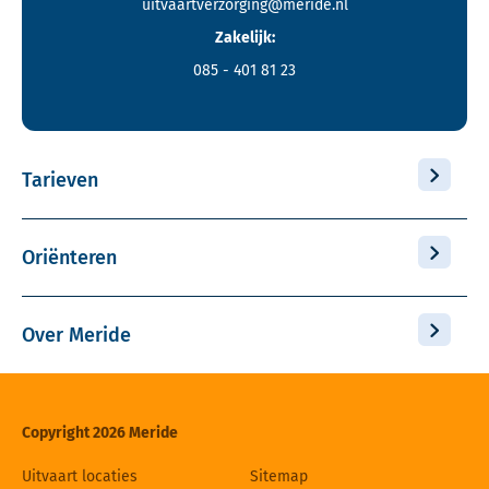
uitvaartverzorging@meride.nl
Zakelijk:
085 - 401 81 23
Tarieven
Oriënteren
Over Meride
Copyright 2026 Meride
Uitvaart locaties
Sitemap