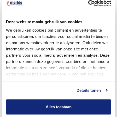
Dit kost een crematie
Deze website maakt gebruik van cookies
We gebruiken cookies om content en advertenties te
personaliseren, om functies voor social media te bieden
Bekijk tarieven voor begrafenis
en om ons websiteverkeer te analyseren. Ook delen we
informatie over uw gebruik van onze site met onze
partners voor social media, adverteren en analyse. Deze
partners kunnen deze gegevens combineren met andere
informatie die u aan ze heeft verstrekt of die ze hebben
verzameld op basis van uw gebruik van hun services.
Details tonen
Dit kost een begrafenis
Alles toestaan