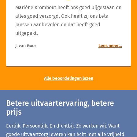
Marlène Kromhout heeft ons goed bijgestaan en
alles goed verzorgd. Ook heeft zij ons Leta
Janssen aanbevolen en dat heeft goed
uitgepakt.
J. van Goor
Lees meer…
Alle beoordelingen lezen
Betere uitvaartervaring, betere
prijs
Eerlijk. Persoonlijk. En dichtbij. Zó werken wij. Want
goede uitvaartzorg leveren kan écht met alle vrijheid