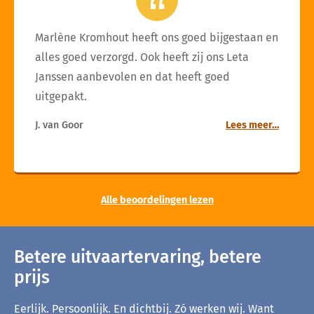
Marlène Kromhout heeft ons goed bijgestaan en
alles goed verzorgd. Ook heeft zij ons Leta
Janssen aanbevolen en dat heeft goed
uitgepakt.
J. van Goor
Lees meer…
Alle beoordelingen lezen
Betere uitvaartervaring, betere
prijs
Eerlijk. Persoonlijk. En dichtbij. Zó werken wij. Want