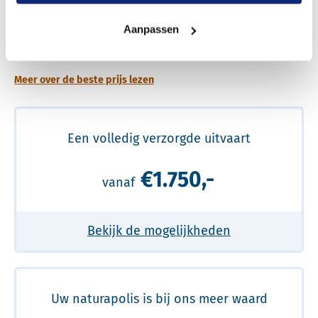
Een betere uitvaart ervaring voor een betere
Aanpassen
prijs
Meer over de beste prijs lezen
Een volledig verzorgde uitvaart
€1.750,-
vanaf
Bekijk de mogelijkheden
Uw naturapolis is bij ons meer waard