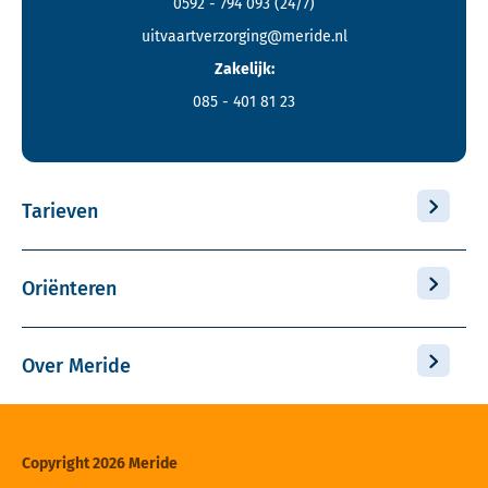
0592 - 794 093
(24/7)
uitvaartverzorging@meride.nl
Zakelijk:
085 - 401 81 23
Tarieven
Oriënteren
Over Meride
Copyright 2026 Meride