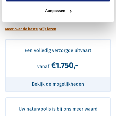
Een betere uitvaart ervaring voor een betere
Aanpassen
prijs
Meer over de beste prijs lezen
Een volledig verzorgde uitvaart
€1.750,-
vanaf
Bekijk de mogelijkheden
Uw naturapolis is bij ons meer waard