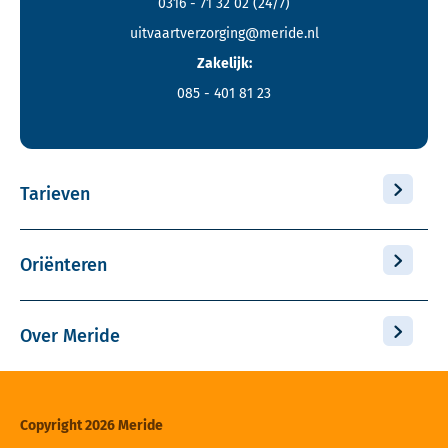
0316 - 71 32 02
(24/7)
uitvaartverzorging@meride.nl
Zakelijk:
085 - 401 81 23
Tarieven
Oriënteren
Over Meride
Copyright 2026 Meride