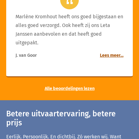
Marlène Kromhout heeft ons goed bijgestaan en
alles goed verzorgd. Ook heeft zij ons Leta
Janssen aanbevolen en dat heeft goed
uitgepakt.
J. van Goor
Lees meer…
Alle beoordelingen lezen
Betere uitvaartervaring, betere
prijs
Eerlijk. Persoonlijk. En dichtbij. Zó werken wij. Want