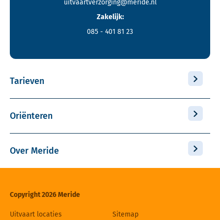
uitvaartverzorging@meride.nl
Zakelijk:
085 - 401 81 23
Tarieven
Oriënteren
Over Meride
Copyright 2026 Meride
Uitvaart locaties
Sitemap