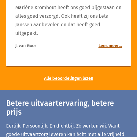
Marlène Kromhout heeft ons goed bijgestaan en
alles goed verzorgd. Ook heeft zij ons Leta
Janssen aanbevolen en dat heeft goed
uitgepakt.
J. van Goor
Lees meer…
Alle beoordelingen lezen
Betere uitvaartervaring, betere
prijs
Eerlijk. Persoonlijk. En dichtbij. Zó werken wij. Want
goede uitvaartzorg leveren kan écht met alle vrijheid