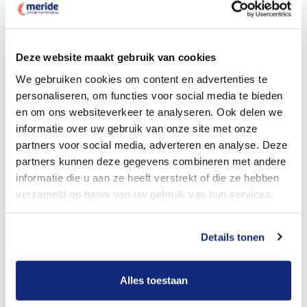
Dit kost een crematie
Deze website maakt gebruik van cookies
We gebruiken cookies om content en advertenties te
personaliseren, om functies voor social media te bieden
Bekijk tarieven voor begrafenis
en om ons websiteverkeer te analyseren. Ook delen we
informatie over uw gebruik van onze site met onze
partners voor social media, adverteren en analyse. Deze
partners kunnen deze gegevens combineren met andere
informatie die u aan ze heeft verstrekt of die ze hebben
verzameld op basis van uw gebruik van hun services.
Details tonen
Dit kost een begrafenis
Alles toestaan