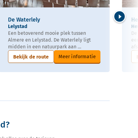
De Waterlely
He
Volgende
Lelystad
He
Een betoverend mooie plek tussen
De 
Almere en Lelystad. De Waterlely ligt
ee
midden in een natuurpark aan ...
afs
Meer informatie
Bekijk de route
nd?