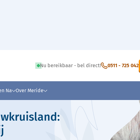
Nu bereikbaar - bel direct!
0511 - 725 042
 tekst
 en Na
Over Meride
wkruisland:
j