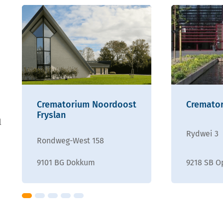
Crematorium Noordoost
Cremato
Fryslan
l
Rydwei 3
Rondweg-West 158
9101 BG Dokkum
9218 SB O