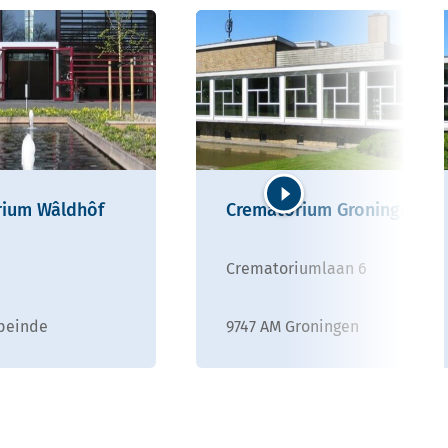
rium Wâldhôf
Crematorium Groningen
Volgende
Crematoriumlaan 6
peinde
9747 AM Groningen