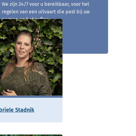
We zijn 24/7 voor u bereikbaar, voor het
regelen van een uitvaart die past bij uw
wensen en behoeften.
0511 - 725 042
briele Stadnik