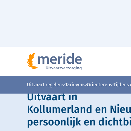
Naar hoofdinhoud
Lees voor
Uitleg woorden
Simpele
Uitvaart regelen
Tarieven
Orienteren
Tijdens
Uitvaart in
Kollumerland en Nieu
persoonlijk en dichtbi