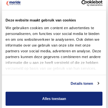
Dit kost een crematie
Deze website maakt gebruik van cookies
We gebruiken cookies om content en advertenties te
personaliseren, om functies voor social media te bieden
Bekijk tarieven voor begrafenis
en om ons websiteverkeer te analyseren. Ook delen we
informatie over uw gebruik van onze site met onze
partners voor social media, adverteren en analyse. Deze
partners kunnen deze gegevens combineren met andere
informatie die u aan ze heeft verstrekt of die ze hebben
verzameld op basis van uw gebruik van hun services.
Details tonen
Dit kost een begrafenis
Alles toestaan