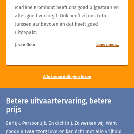
Marlène Kromhout heeft ons goed bijgestaan en
alles goed verzorgd. Ook heeft zij ons Leta
Janssen aanbevolen en dat heeft goed
uitgepakt.
J. van Goor
Lees meer…
Alle beoordelingen lezen
Betere uitvaartervaring, betere
prijs
Eerlijk. Persoonlijk. En dichtbij. Zó werken wij. Want
goede uitvaartzorg leveren kan écht met alle vrijheid