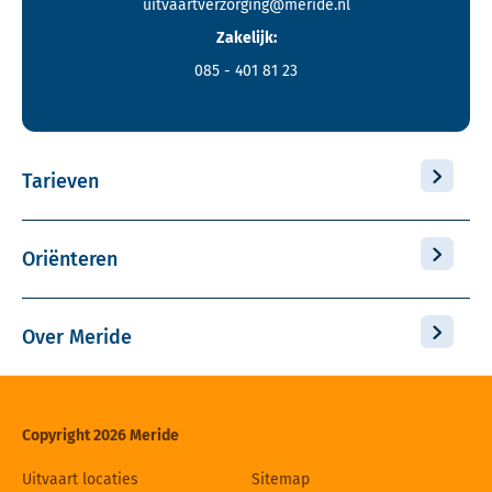
uitvaartverzorging@meride.nl
Zakelijk:
085 - 401 81 23
Tarieven
Oriënteren
Over Meride
Copyright 2026 Meride
Uitvaart locaties
Sitemap