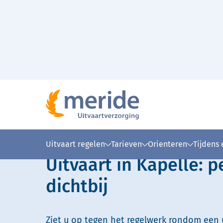
Naar hoofdinhoud
Lees voor
Uitleg woorden
Simpele
Uitvaart regelen
Tarieven
Orienteren
Tijdens
Uitvaart in Kapelle: p
dichtbij
Ziet u op tegen het regelwerk rondom een u