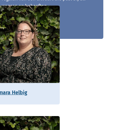
wensen en behoeften.
0113 - 401 464
mara Helbig