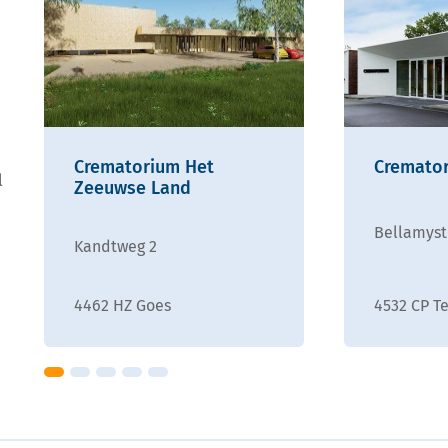
Crematorium Het
Cremato
l
Zeeuwse Land
Bellamyst
Kandtweg 2
4462 HZ Goes
4532 CP T