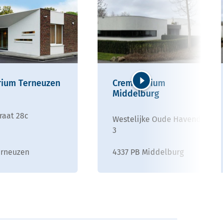
rium Terneuzen
Crematorium
Middelburg
Volgende
raat 28c
Westelijke Oude Havendijk
3
erneuzen
4337 PB Middelburg