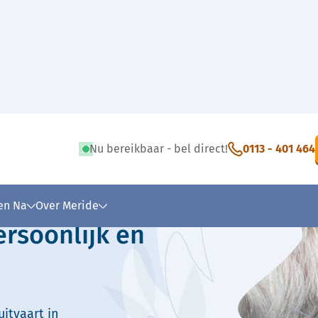
Nu bereikbaar - bel direct!
0113 - 401 464
 tekst
 en Na
Over Meride
ersoonlijk en
itvaart in