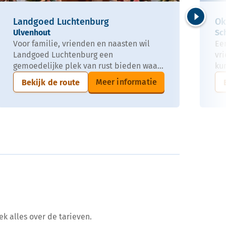
Landgoed Luchtenburg
Ok
Volgende
Ulvenhout
Sc
Voor familie, vrienden en naasten wil
Een
Landgoed Luchtenburg een
vri
gemoedelijke plek van rust bieden waa...
ku
Meer informatie
Bekijk de route
ek alles over de tarieven.