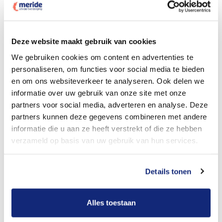
Dit kost een crematie
Deze website maakt gebruik van cookies
We gebruiken cookies om content en advertenties te
personaliseren, om functies voor social media te bieden
Bekijk tarieven voor begrafenis
en om ons websiteverkeer te analyseren. Ook delen we
informatie over uw gebruik van onze site met onze
partners voor social media, adverteren en analyse. Deze
partners kunnen deze gegevens combineren met andere
informatie die u aan ze heeft verstrekt of die ze hebben
verzameld op basis van uw gebruik van hun services.
Details tonen
Dit kost een begrafenis
Alles toestaan