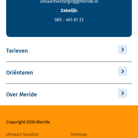
uitvaartverzorging@meride.nl
Zakelijk:
085 - 401 81 23
Tarieven
Oriënteren
Over Meride
Copyright 2026 Meride
Uitvaart locaties
Sitemap