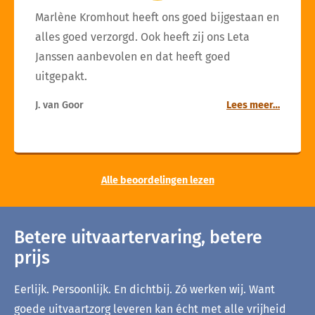
Marlène Kromhout heeft ons goed bijgestaan en
alles goed verzorgd. Ook heeft zij ons Leta
Janssen aanbevolen en dat heeft goed
uitgepakt.
J. van Goor
Lees meer…
Alle beoordelingen lezen
Betere uitvaartervaring, betere
prijs
Eerlijk. Persoonlijk. En dichtbij. Zó werken wij. Want
goede uitvaartzorg leveren kan écht met alle vrijheid