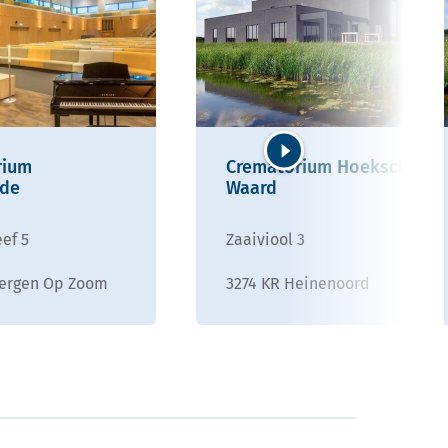
rium
Crematorium Hoeksche
Volgende
de
Waard
ef 5
Zaaiviool 3
Bergen Op Zoom
3274 KR Heinenoord