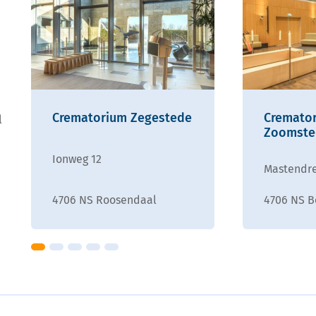
Crematorium Zegestede
Cremato
l
Zoomste
Ionweg 12
Mastendre
4706 NS Roosendaal
4706 NS 