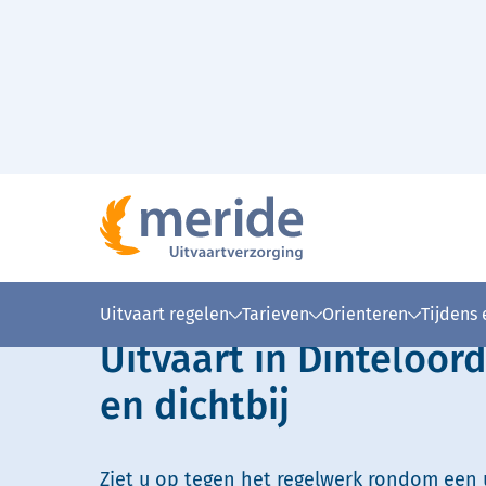
Naar hoofdinhoud
Lees voor
Uitleg woorden
Simpele
Uitvaart regelen
Tarieven
Orienteren
Tijdens
Uitvaart in Dinteloord
en dichtbij
Ziet u op tegen het regelwerk rondom een u