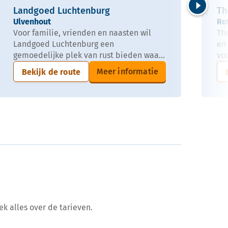
Landgoed Luchtenburg
Th
Volgende
Ulvenhout
Ro
Voor familie, vrienden en naasten wil
Th
Landgoed Luchtenburg een
en
gemoedelijke plek van rust bieden waa...
vo
Meer informatie
Bekijk de route
ek alles over de tarieven.