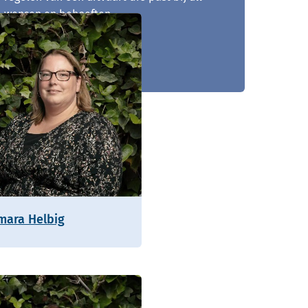
wensen en behoeften.
0167 - 521 830
mara Helbig