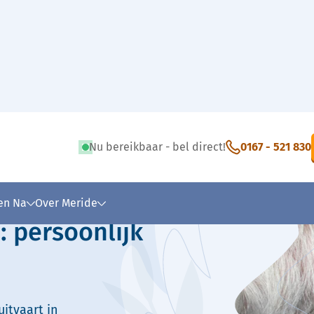
Nu bereikbaar - bel direct!
0167 - 521 830
 tekst
 en Na
Over Meride
: persoonlijk
itvaart in