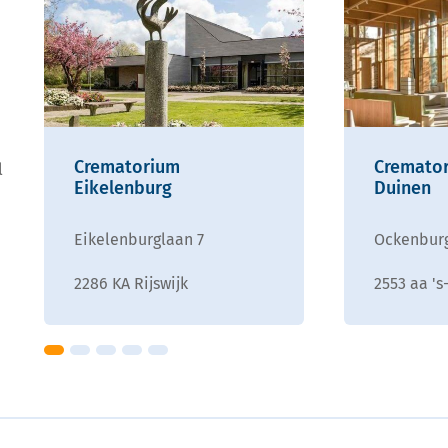
Crematorium
Cremato
l
Eikelenburg
Duinen
Eikelenburglaan 7
Ockenburg
2286 KA Rijswijk
2553 aa '