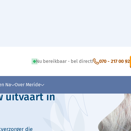
Nu bereikbaar - bel direct!
070 - 217 00 92
 tekst
 en Na
Over Meride
 uitvaart in
tverzorger die