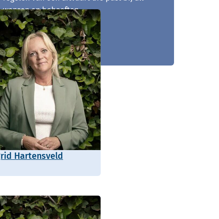
wensen en behoeften.
070 - 217 00 92
grid Hartensveld