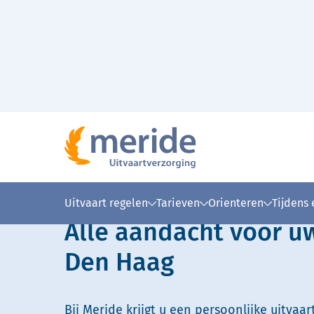
Naar hoofdinhoud
Lees voor
Uitleg woorden
Simpele
Uitvaart regelen
Tarieven
Orienteren
Tijdens
Alle aandacht voor uw
Den Haag
Bij Meride krijgt u een persoonlijke uitvaar