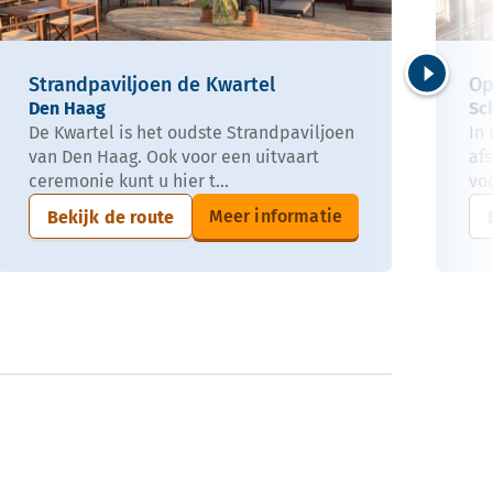
Strandpaviljoen de Kwartel
Op
Volgende
Den Haag
Sc
De Kwartel is het oudste Strandpaviljoen
In 
van Den Haag. Ook voor een uitvaart
af
ceremonie kunt u hier t...
voo
Meer informatie
Bekijk de route