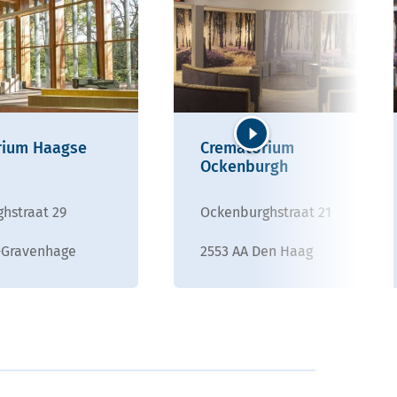
rium Haagse
Crematorium
Volgende
Ockenburgh
hstraat 29
Ockenburghstraat 21
s-Gravenhage
2553 AA Den Haag