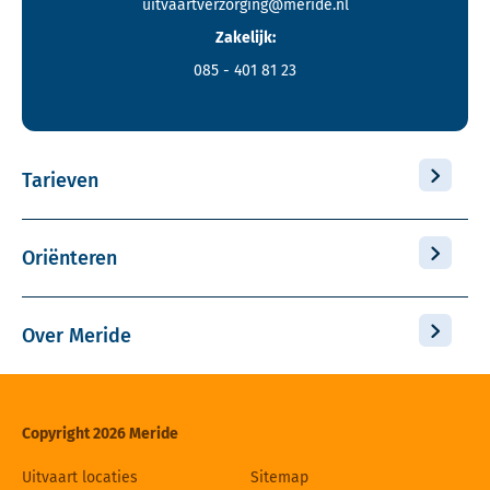
uitvaartverzorging@meride.nl
Zakelijk:
085 - 401 81 23
Tarieven
Oriënteren
Over Meride
Copyright 2026 Meride
Uitvaart locaties
Sitemap