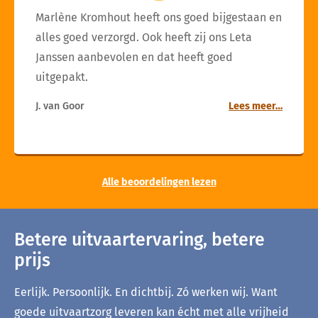
Marlène Kromhout heeft ons goed bijgestaan en
alles goed verzorgd. Ook heeft zij ons Leta
Janssen aanbevolen en dat heeft goed
uitgepakt.
J. van Goor
Lees meer…
Alle beoordelingen lezen
Betere uitvaartervaring, betere
prijs
Eerlijk. Persoonlijk. En dichtbij. Zó werken wij. Want
goede uitvaartzorg leveren kan écht met alle vrijheid