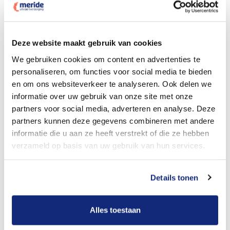
Dit kost een crematie
Deze website maakt gebruik van cookies
We gebruiken cookies om content en advertenties te
personaliseren, om functies voor social media te bieden
Bekijk tarieven voor begrafenis
en om ons websiteverkeer te analyseren. Ook delen we
informatie over uw gebruik van onze site met onze
partners voor social media, adverteren en analyse. Deze
partners kunnen deze gegevens combineren met andere
informatie die u aan ze heeft verstrekt of die ze hebben
verzameld op basis van uw gebruik van hun services.
Details tonen
Dit kost een begrafenis
Alles toestaan