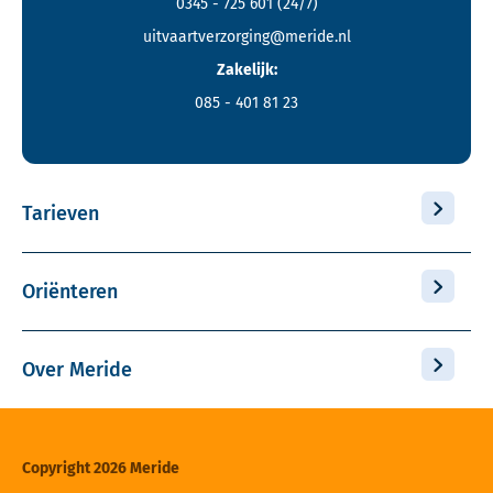
0345 - 725 601
(24/7)
uitvaartverzorging@meride.nl
Zakelijk:
085 - 401 81 23
Tarieven
Oriënteren
Over Meride
Copyright 2026 Meride