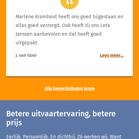
Marlène Kromhout heeft ons goed bijgestaan en
alles goed verzorgd. Ook heeft zij ons Leta
Janssen aanbevolen en dat heeft goed
uitgepakt.
J. van Goor
Lees meer…
Alle beoordelingen lezen
Betere uitvaartervaring, betere
prijs
Eerlijk. Persoonlijk. En dichtbij. Zó werken wij. Want