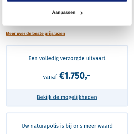
Een betere uitvaart ervaring voor een betere
Aanpassen
prijs
Meer over de beste prijs lezen
Een volledig verzorgde uitvaart
€1.750,-
vanaf
Bekijk de mogelijkheden
Uw naturapolis is bij ons meer waard