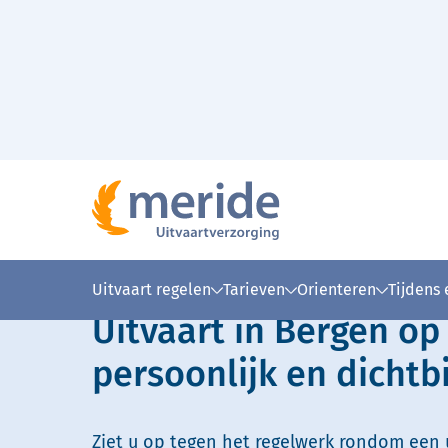
Naar hoofdinhoud
Lees voor
Uitleg woorden
Simpele
Uitvaart regelen
Tarieven
Orienteren
Tijdens
Uitvaart in Bergen op
persoonlijk en dichtbi
Ziet u op tegen het regelwerk rondom een u