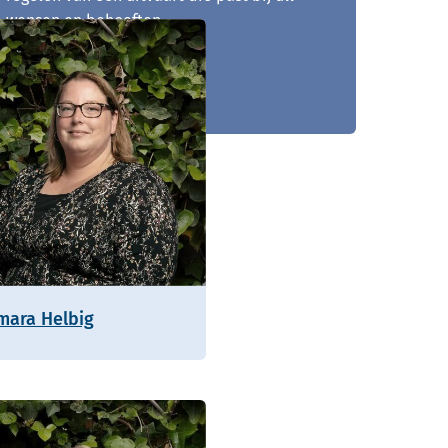
wensen en behoeften.
0164 - 728 288
mara Helbig