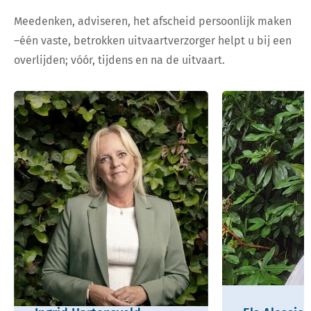
Meedenken, adviseren, het afscheid persoonlijk maken
–één vaste, betrokken uitvaartverzorger helpt u bij een
overlijden; vóór, tijdens en na de uitvaart.