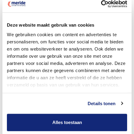
Dit kost een crematie
Deze website maakt gebruik van cookies
We gebruiken cookies om content en advertenties te
personaliseren, om functies voor social media te bieden
Bekijk tarieven voor begrafenis
en om ons websiteverkeer te analyseren. Ook delen we
informatie over uw gebruik van onze site met onze
partners voor social media, adverteren en analyse. Deze
partners kunnen deze gegevens combineren met andere
informatie die u aan ze heeft verstrekt of die ze hebben
verzameld op basis van uw gebruik van hun services.
Details tonen
Dit kost een begrafenis
Alles toestaan