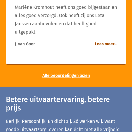
Marlène Kromhout heeft ons goed bijgestaan en
alles goed verzorgd. Ook heeft zij ons Leta
Janssen aanbevolen en dat heeft goed
uitgepakt.
J. van Goor
Lees meer…
Alle beoordelingen lezen
Betere uitvaartervaring, betere
prijs
Eerlijk. Persoonlijk. En dichtbij. Zó werken wij. Want
goede uitvaartzorg leveren kan écht met alle vrijheid