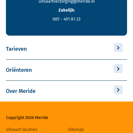
uitvaartverzorging@meride.nl
Zakelijk:
085 - 401 81 23
Tarieven
Oriënteren
Over Meride
Copyright 2026 Meride
Uitvaart locaties
Sitemap