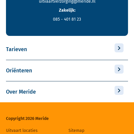
uitvaartverzorging@meride.nl
Zakelijk:
085 - 401 81 23
Tarieven
Oriënteren
Over Meride
Copyright 2026 Meride
Uitvaart locaties
Sitemap