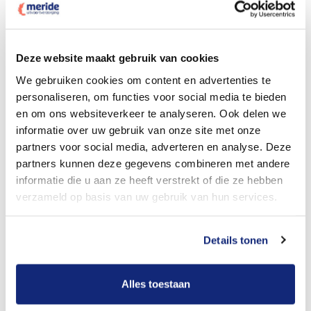
Dit kost een crematie
Deze website maakt gebruik van cookies
We gebruiken cookies om content en advertenties te
personaliseren, om functies voor social media te bieden
Bekijk tarieven voor begrafenis
en om ons websiteverkeer te analyseren. Ook delen we
informatie over uw gebruik van onze site met onze
partners voor social media, adverteren en analyse. Deze
partners kunnen deze gegevens combineren met andere
informatie die u aan ze heeft verstrekt of die ze hebben
verzameld op basis van uw gebruik van hun services.
Details tonen
Dit kost een begrafenis
Alles toestaan