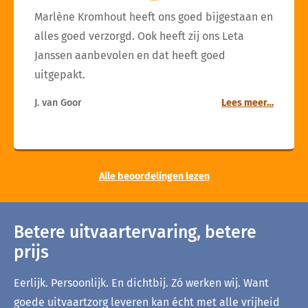
Marlène Kromhout heeft ons goed bijgestaan en
alles goed verzorgd. Ook heeft zij ons Leta
Janssen aanbevolen en dat heeft goed
uitgepakt.
J. van Goor
Lees meer…
Alle beoordelingen lezen
Betere uitvaartervaring, betere
prijs
Eerlijk. Persoonlijk. En dichtbij. Zó werken wij. Want
goede uitvaartzorg leveren kan écht met alle vrijheid