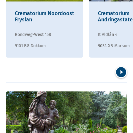
Crematorium Noordoost
Crematorium
Fryslan
Andringastate
Rondweg-West 158
It Aldlân 4
9101 BG Dokkum
9034 XB Marsum
Volgend