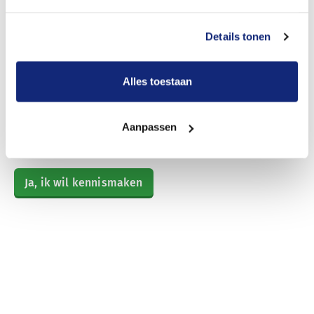
een luisterend oor én behulpzame hand. Plan een
Details tonen
vrijblijvend gesprek met de uitvaartverzorger bij u in de
buurt en ervaar zelf hoe prettig het contact is.
Alles toestaan
In dat gesprek kijkt u samen alvast naar uw uitvaart of
die van uw naaste. Alles wat daarbij belangrijk is, komt
aan bod; van de gevolgen van een overlijden tot hoe u
Aanpassen
de laatste eer krijgt of geeft.
Ja, ik wil kennismaken