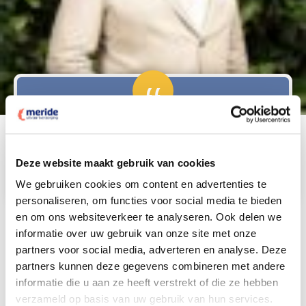
Van begin tot einde goede ondersteuning.
Kolhoff
Lees meer…
Deze website maakt gebruik van cookies
We gebruiken cookies om content en advertenties te
personaliseren, om functies voor social media te bieden
en om ons websiteverkeer te analyseren. Ook delen we
Onze uitvaartverzorgers, uw
informatie over uw gebruik van onze site met onze
partners voor social media, adverteren en analyse. Deze
geruststelling
partners kunnen deze gegevens combineren met andere
informatie die u aan ze heeft verstrekt of die ze hebben
Vakmensen die u met hart en ziel bijstaan - dat zijn
verzameld op basis van uw gebruik van hun services.
onze uitvaartverzorgers bij u in de regio. U vindt bij hen