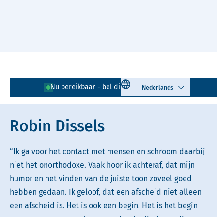
Naar hoofdinhoud
Lees voor
Uitleg woorden
Select language
Nu bereikbaar - bel direct!
085 - 401 81 23
Simpele tekst
Robin Dissels
“Ik ga voor het contact met mensen en schroom daarbij
niet het onorthodoxe. Vaak hoor ik achteraf, dat mijn
humor en het vinden van de juiste toon zoveel goed
hebben gedaan. Ik geloof, dat een afscheid niet alleen
een afscheid is. Het is ook een begin. Het is het begin