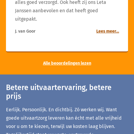
alles goed verzorgd. Ook heeft zij ons Leta
Janssen aanbevolen en dat heeft goed
uitgepakt.
J. van Goor
Lees meer…
Alle beoordelingen lezen
Betere uitvaartervaring, betere
prijs
Eerlijk. Persoonlijk. En dichtbij. Zó werken wij. Want
goede uitvaartzorg leveren kan écht met alle vrijheid
voor u om te kiezen, terwijl uw kosten laag blijven.