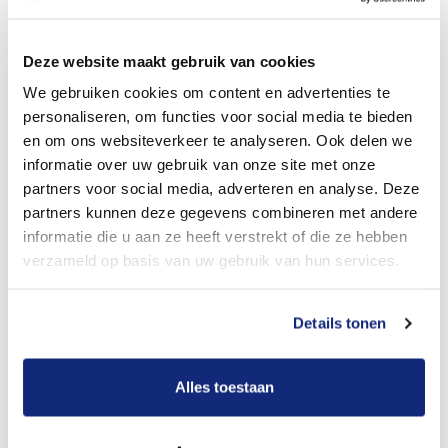
Dit kost een crematie
Deze website maakt gebruik van cookies
We gebruiken cookies om content en advertenties te
personaliseren, om functies voor social media te bieden
Bekijk tarieven voor begrafenis
en om ons websiteverkeer te analyseren. Ook delen we
informatie over uw gebruik van onze site met onze
partners voor social media, adverteren en analyse. Deze
partners kunnen deze gegevens combineren met andere
informatie die u aan ze heeft verstrekt of die ze hebben
verzameld op basis van uw gebruik van hun services.
Details tonen
Dit kost een begrafenis
Alles toestaan
Een betere uitvaart ervaring voor een betere
prijs