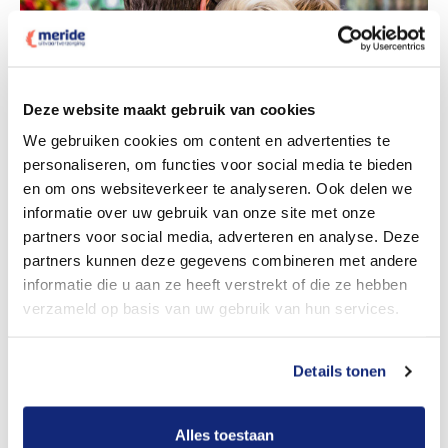
Deze website maakt gebruik van cookies
Dit kost een crematie
We gebruiken cookies om content en advertenties te
personaliseren, om functies voor social media te bieden
en om ons websiteverkeer te analyseren. Ook delen we
informatie over uw gebruik van onze site met onze
Bekijk tarieven voor begrafenis
partners voor social media, adverteren en analyse. Deze
partners kunnen deze gegevens combineren met andere
informatie die u aan ze heeft verstrekt of die ze hebben
verzameld op basis van uw gebruik van hun services.
Details tonen
Dit kost een begrafenis
Alles toestaan