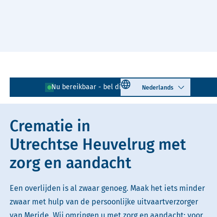
Naar hoofdinhoud
Lees voor
Uitleg woorden
Select language
Nu bereikbaar - bel direct!
0343 - 725 256
Simpele tekst
Crematie in
Utrechtse Heuvelrug met
zorg en aandacht
Een overlijden is al zwaar genoeg. Maak het iets minder
zwaar met hulp van de persoonlijke uitvaartverzorger
van Meride. Wij omringen u met zorg en aandacht: voor,