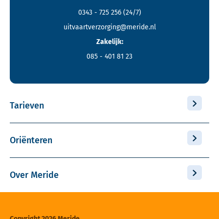
0343 - 725 256
(24/7)
uitvaartverzorging@meride.nl
Zakelijk:
085 - 401 81 23
Tarieven
Oriënteren
Over Meride
Copyright 2026 Meride