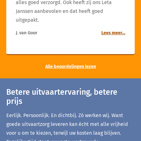
alles goed verzorgd. Ook heeft zij ons Leta
Janssen aanbevolen en dat heeft goed
uitgepakt.
J. van Goor
Lees meer…
Alle beoordelingen lezen
Betere uitvaartervaring, betere
prijs
Eerlijk. Persoonlijk. En dichtbij. Zó werken wij. Want
goede uitvaartzorg leveren kan écht met alle vrijheid
voor u om te kiezen, terwijl uw kosten laag blijven.