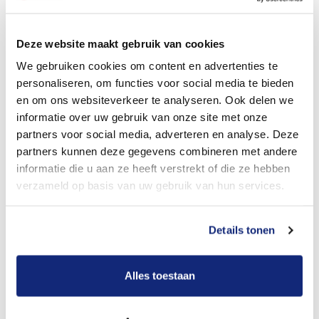
Dit kost een crematie
Deze website maakt gebruik van cookies
We gebruiken cookies om content en advertenties te
personaliseren, om functies voor social media te bieden
Bekijk tarieven voor begrafenis
en om ons websiteverkeer te analyseren. Ook delen we
informatie over uw gebruik van onze site met onze
partners voor social media, adverteren en analyse. Deze
partners kunnen deze gegevens combineren met andere
informatie die u aan ze heeft verstrekt of die ze hebben
verzameld op basis van uw gebruik van hun services.
Details tonen
Dit kost een begrafenis
Alles toestaan
Een betere uitvaart ervaring voor een betere
prijs