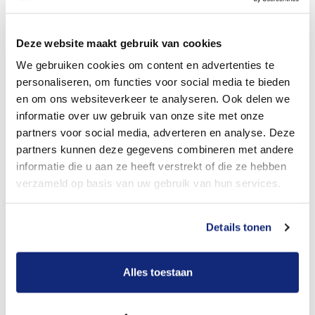
Dit kost een crematie
Deze website maakt gebruik van cookies
We gebruiken cookies om content en advertenties te
personaliseren, om functies voor social media te bieden
Bekijk tarieven voor begrafenis
en om ons websiteverkeer te analyseren. Ook delen we
informatie over uw gebruik van onze site met onze
partners voor social media, adverteren en analyse. Deze
partners kunnen deze gegevens combineren met andere
informatie die u aan ze heeft verstrekt of die ze hebben
verzameld op basis van uw gebruik van hun services.
Details tonen
Dit kost een begrafenis
Alles toestaan
Een betere uitvaart ervaring voor een betere
prijs