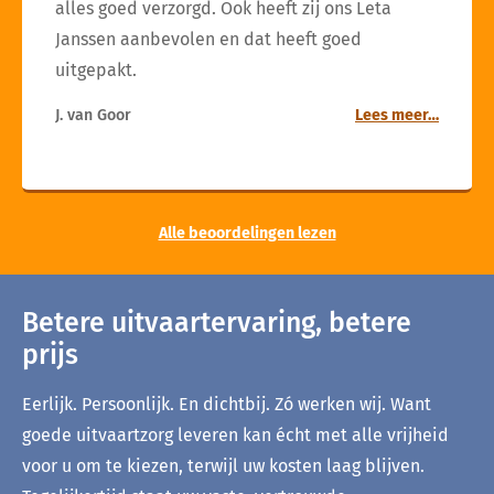
alles goed verzorgd. Ook heeft zij ons Leta
Janssen aanbevolen en dat heeft goed
uitgepakt.
J. van Goor
Lees meer…
Alle beoordelingen lezen
Betere uitvaartervaring, betere
prijs
Eerlijk. Persoonlijk. En dichtbij. Zó werken wij. Want
goede uitvaartzorg leveren kan écht met alle vrijheid
voor u om te kiezen, terwijl uw kosten laag blijven.