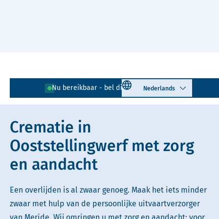
Naar hoofdinhoud
Lees voor
Uitleg woorden
Select language
Nu bereikbaar - bel direct!
0516 - 726 009
Simpele tekst
Crematie in
Ooststellingwerf met zorg
en aandacht
Een overlijden is al zwaar genoeg. Maak het iets minder
zwaar met hulp van de persoonlijke uitvaartverzorger
van Meride. Wij omringen u met zorg en aandacht: voor,