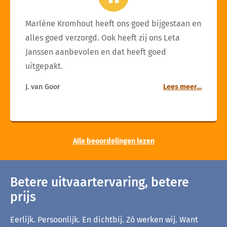
Marlène Kromhout heeft ons goed bijgestaan en
alles goed verzorgd. Ook heeft zij ons Leta
Janssen aanbevolen en dat heeft goed
uitgepakt.
J. van Goor
Lees meer…
Alle beoordelingen lezen
Betere uitvaartervaring, betere
prijs
Eerlijk. Persoonlijk. En dichtbij. Zó werken wij. Want