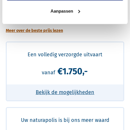
Een betere uitvaart ervaring voor een betere
Aanpassen
prijs
Meer over de beste prijs lezen
Een volledig verzorgde uitvaart
€1.750,-
vanaf
Bekijk de mogelijkheden
Uw naturapolis is bij ons meer waard