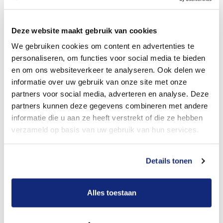
Dit kost een crematie
Deze website maakt gebruik van cookies
We gebruiken cookies om content en advertenties te
personaliseren, om functies voor social media te bieden
Bekijk tarieven voor begrafenis
en om ons websiteverkeer te analyseren. Ook delen we
informatie over uw gebruik van onze site met onze
partners voor social media, adverteren en analyse. Deze
partners kunnen deze gegevens combineren met andere
informatie die u aan ze heeft verstrekt of die ze hebben
verzameld op basis van uw gebruik van hun services.
Details tonen
Dit kost een begrafenis
Alles toestaan
Een betere uitvaart ervaring voor een betere
prijs