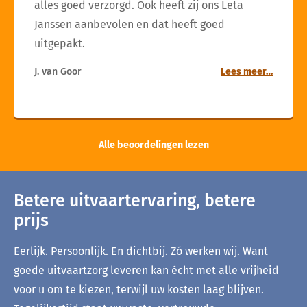
alles goed verzorgd. Ook heeft zij ons Leta
Janssen aanbevolen en dat heeft goed
uitgepakt.
J. van Goor
Lees meer…
Alle beoordelingen lezen
Betere uitvaartervaring, betere
prijs
Eerlijk. Persoonlijk. En dichtbij. Zó werken wij. Want
goede uitvaartzorg leveren kan écht met alle vrijheid
voor u om te kiezen, terwijl uw kosten laag blijven.