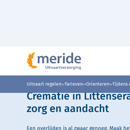
Naar hoofdinhoud
Lees voor
Uitleg woorden
Simpele
Uitvaart regelen
Tarieven
Orienteren
Tijdens
Crematie in Littense
zorg en aandacht
Een overlijden is al zwaar genoeg. Maak he