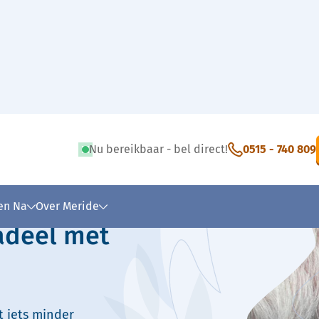
Nu bereikbaar - bel direct!
0515 - 740 809
 tekst
 en Na
Over Meride
radeel met
t iets minder