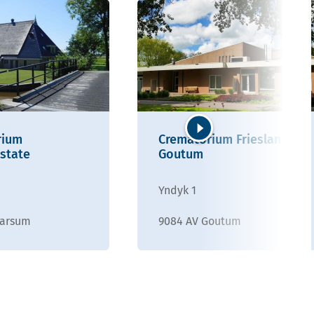
rium
Crematorium Friesland
Volgende
state
Goutum
4
Yndyk 1
Marsum
9084 AV Goutum