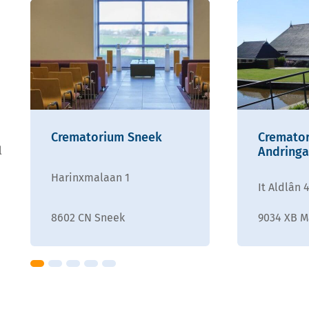
Crematorium Sneek
Cremato
l
Andringa
Harinxmalaan 1
It Aldlân 
8602 CN Sneek
9034 XB 