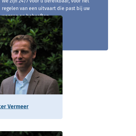
We zijn 24/7 voor u bereikbaar, voor het
regelen van een uitvaart die past bij uw
wensen en behoeften.
0515 - 740 809
ter Vermeer