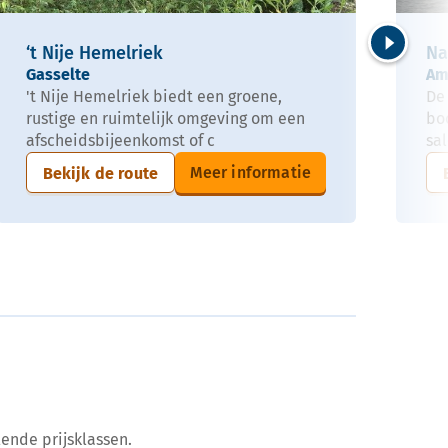
‘t Nije Hemelriek
Na
Volgende
Gasselte
Am
't Nije Hemelriek biedt een groene,
De 
rustige en ruimtelijk omgeving om een
boo
afscheidsbijeenkomst of c
sa
Meer informatie
Bekijk de route
ende prijsklassen.