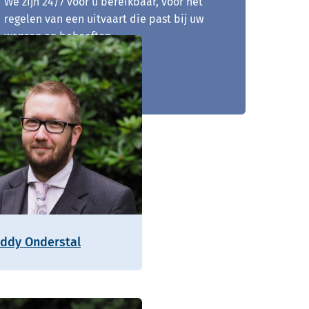
We zijn 24/7 voor u bereikbaar, voor het
regelen van een uitvaart die past bij uw
wensen en behoeften.
0488 - 726 060
eddy Onderstal