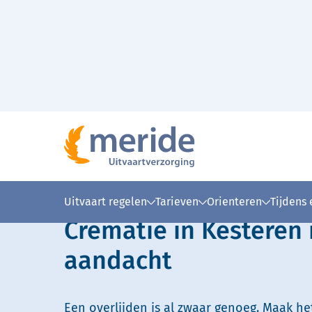
Naar hoofdinhoud
Lees voor
Uitleg woorden
Simpele
Uitvaart regelen
Tarieven
Orienteren
Tijdens
Crematie in Kesteren
aandacht
Een overlijden is al zwaar genoeg. Maak he