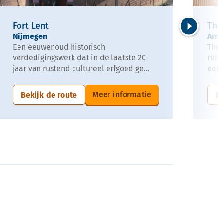
Fort Lent
Th
Nijmegen
Ar
Volgende
Een eeuwenoud historisch
The
verdedigingswerk dat in de laatste 20
ru
jaar van rustend cultureel erfgoed ge...
een
Meer informatie
Bekijk de route