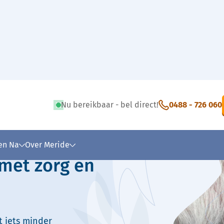
Nu bereikbaar - bel direct!
0488 - 726 060
 tekst
 en Na
Over Meride
 met zorg en
t iets minder