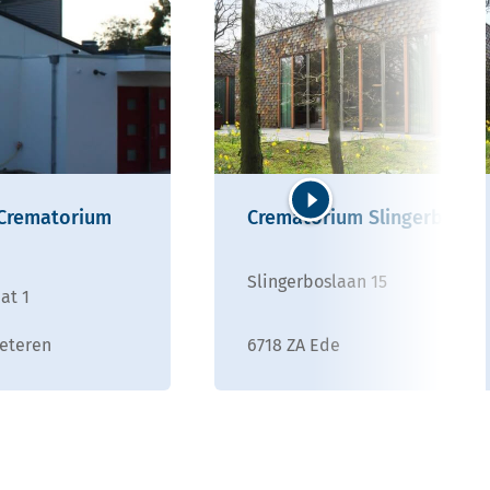
 Crematorium
Crematorium Slingerbos
Volgende
Slingerboslaan 15
at 1
eteren
6718 ZA Ede