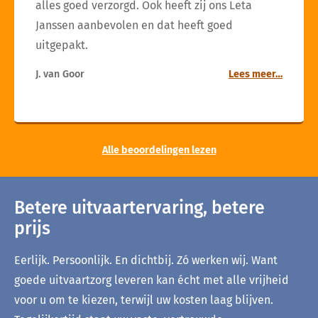
alles goed verzorgd. Ook heeft zij ons Leta
Janssen aanbevolen en dat heeft goed
uitgepakt.
J. van Goor
Lees meer…
Alle beoordelingen lezen
Betere uitvaartervaring, betere
prijs
Eerlijk. Persoonlijk. En dichtbij. Zó werken wij. Want
goede uitvaartzorg leveren kan écht met alle vrijheid
voor u om te kiezen, terwijl uw kosten laag blijven.