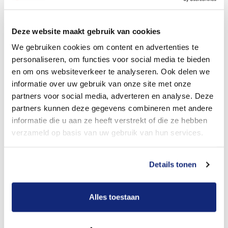
Dit kost een crematie
Deze website maakt gebruik van cookies
We gebruiken cookies om content en advertenties te
personaliseren, om functies voor social media te bieden
Bekijk tarieven voor begrafenis
en om ons websiteverkeer te analyseren. Ook delen we
informatie over uw gebruik van onze site met onze
partners voor social media, adverteren en analyse. Deze
partners kunnen deze gegevens combineren met andere
informatie die u aan ze heeft verstrekt of die ze hebben
verzameld op basis van uw gebruik van hun services.
Details tonen
Dit kost een begrafenis
Alles toestaan
Een betere uitvaart ervaring voor een betere
prijs