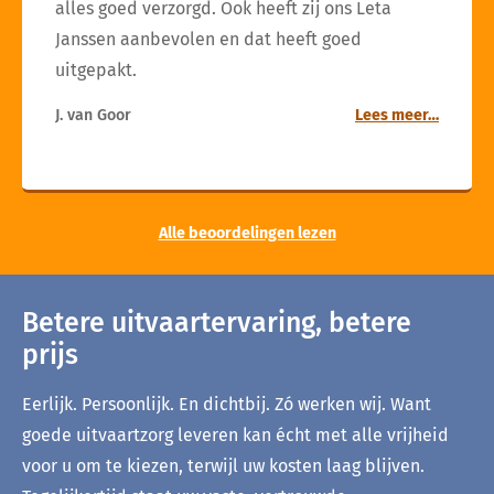
alles goed verzorgd. Ook heeft zij ons Leta
Janssen aanbevolen en dat heeft goed
uitgepakt.
J. van Goor
Lees meer…
Alle beoordelingen lezen
Betere uitvaartervaring, betere
prijs
Eerlijk. Persoonlijk. En dichtbij. Zó werken wij. Want
goede uitvaartzorg leveren kan écht met alle vrijheid
voor u om te kiezen, terwijl uw kosten laag blijven.