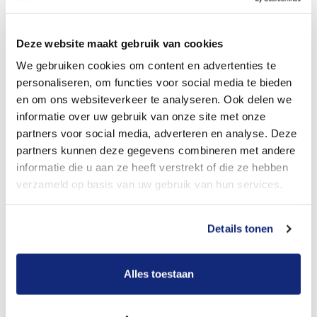
Dit kost een crematie
Deze website maakt gebruik van cookies
We gebruiken cookies om content en advertenties te
personaliseren, om functies voor social media te bieden
Bekijk tarieven voor begrafenis
en om ons websiteverkeer te analyseren. Ook delen we
informatie over uw gebruik van onze site met onze
partners voor social media, adverteren en analyse. Deze
partners kunnen deze gegevens combineren met andere
informatie die u aan ze heeft verstrekt of die ze hebben
verzameld op basis van uw gebruik van hun services.
Details tonen
Dit kost een begrafenis
Alles toestaan
Een betere uitvaart ervaring voor een betere
prijs