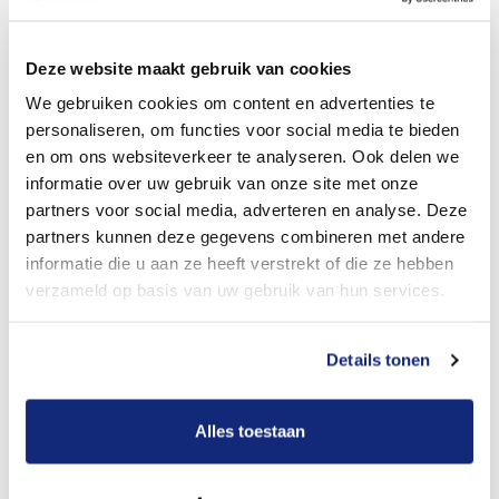
Dit kost een crematie
Deze website maakt gebruik van cookies
We gebruiken cookies om content en advertenties te
personaliseren, om functies voor social media te bieden
Bekijk tarieven voor begrafenis
en om ons websiteverkeer te analyseren. Ook delen we
informatie over uw gebruik van onze site met onze
partners voor social media, adverteren en analyse. Deze
partners kunnen deze gegevens combineren met andere
informatie die u aan ze heeft verstrekt of die ze hebben
verzameld op basis van uw gebruik van hun services.
Details tonen
Dit kost een begrafenis
Alles toestaan
Een betere uitvaart ervaring voor een betere
prijs