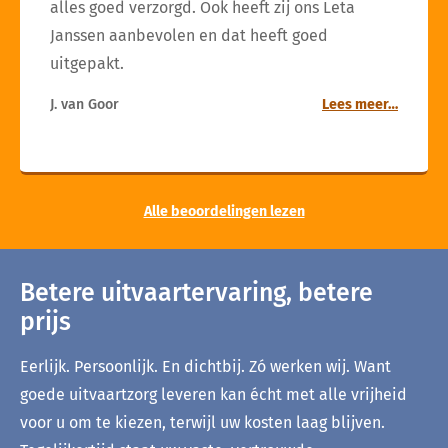
alles goed verzorgd. Ook heeft zij ons Leta
Janssen aanbevolen en dat heeft goed
uitgepakt.
J. van Goor
Lees meer…
Alle beoordelingen lezen
Betere uitvaartervaring, betere
prijs
Eerlijk. Persoonlijk. En dichtbij. Zó werken wij. Want
goede uitvaartzorg leveren kan écht met alle vrijheid
voor u om te kiezen, terwijl uw kosten laag blijven.