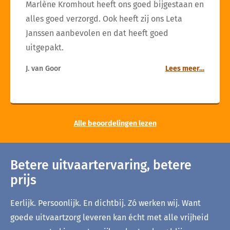
Marlène Kromhout heeft ons goed bijgestaan en
alles goed verzorgd. Ook heeft zij ons Leta
Janssen aanbevolen en dat heeft goed
uitgepakt.
J. van Goor
Lees meer…
Alle beoordelingen lezen
Betere uitvaartervaring, betere
prijs
Eerlijk. Persoonlijk. En dichtbij. Zó werken wij. Want
goede uitvaartzorg leveren kan écht met alle vrijheid