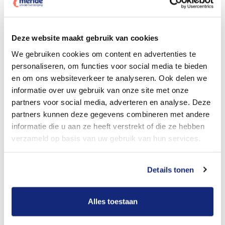
Dit kost een crematie
Deze website maakt gebruik van cookies
We gebruiken cookies om content en advertenties te
personaliseren, om functies voor social media te bieden
Bekijk tarieven voor begrafenis
en om ons websiteverkeer te analyseren. Ook delen we
informatie over uw gebruik van onze site met onze
partners voor social media, adverteren en analyse. Deze
partners kunnen deze gegevens combineren met andere
informatie die u aan ze heeft verstrekt of die ze hebben
verzameld op basis van uw gebruik van hun services.
Details tonen
Dit kost een begrafenis
Alles toestaan
Een betere uitvaart ervaring voor een betere