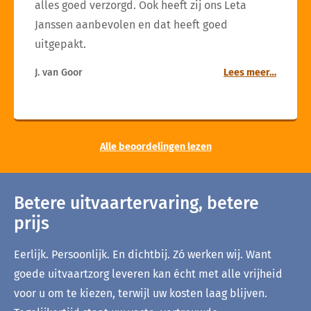
alles goed verzorgd. Ook heeft zij ons Leta
Janssen aanbevolen en dat heeft goed
uitgepakt.
J. van Goor
Lees meer…
Alle beoordelingen lezen
Betere uitvaartervaring, betere
prijs
Eerlijk. Persoonlijk. En dichtbij. Zó werken wij. Want
goede uitvaartzorg leveren kan écht met alle vrijheid
voor u om te kiezen, terwijl uw kosten laag blijven.