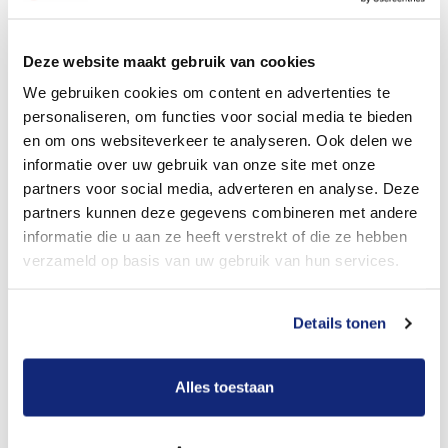
Dit kost een crematie
Deze website maakt gebruik van cookies
We gebruiken cookies om content en advertenties te
personaliseren, om functies voor social media te bieden
Bekijk tarieven voor begrafenis
en om ons websiteverkeer te analyseren. Ook delen we
informatie over uw gebruik van onze site met onze
partners voor social media, adverteren en analyse. Deze
partners kunnen deze gegevens combineren met andere
informatie die u aan ze heeft verstrekt of die ze hebben
verzameld op basis van uw gebruik van hun services.
Details tonen
Dit kost een begrafenis
Alles toestaan
Een betere uitvaart ervaring voor een betere
prijs