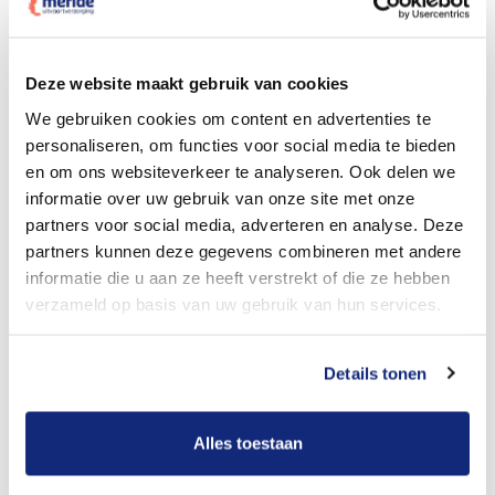
Dit kost een crematie
Deze website maakt gebruik van cookies
We gebruiken cookies om content en advertenties te
personaliseren, om functies voor social media te bieden
Bekijk tarieven voor begrafenis
en om ons websiteverkeer te analyseren. Ook delen we
informatie over uw gebruik van onze site met onze
partners voor social media, adverteren en analyse. Deze
partners kunnen deze gegevens combineren met andere
informatie die u aan ze heeft verstrekt of die ze hebben
verzameld op basis van uw gebruik van hun services.
Details tonen
Dit kost een begrafenis
Alles toestaan
Een betere uitvaart ervaring voor een betere