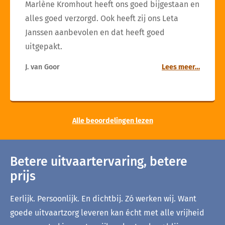
Marlène Kromhout heeft ons goed bijgestaan en
alles goed verzorgd. Ook heeft zij ons Leta
Janssen aanbevolen en dat heeft goed
uitgepakt.
J. van Goor
Lees meer…
Alle beoordelingen lezen
Betere uitvaartervaring, betere
prijs
Eerlijk. Persoonlijk. En dichtbij. Zó werken wij. Want
goede uitvaartzorg leveren kan écht met alle vrijheid