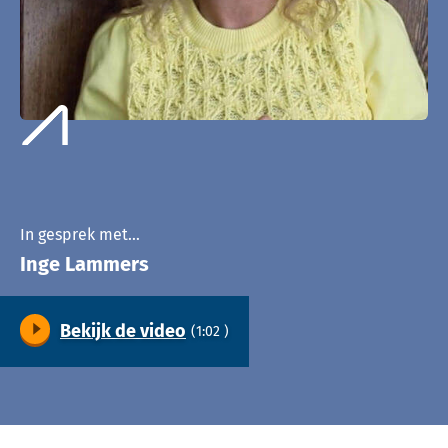
In gesprek met…
Inge Lammers
Bekijk de video
(1:02 )
Video