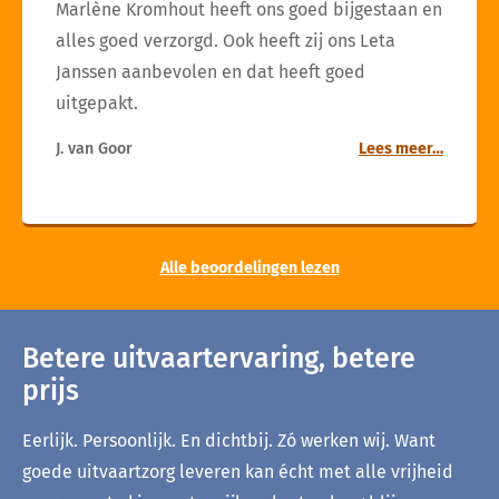
Marlène Kromhout heeft ons goed bijgestaan en
alles goed verzorgd. Ook heeft zij ons Leta
Janssen aanbevolen en dat heeft goed
uitgepakt.
J. van Goor
Lees meer…
Alle beoordelingen lezen
Betere uitvaartervaring, betere
prijs
Eerlijk. Persoonlijk. En dichtbij. Zó werken wij. Want
goede uitvaartzorg leveren kan écht met alle vrijheid