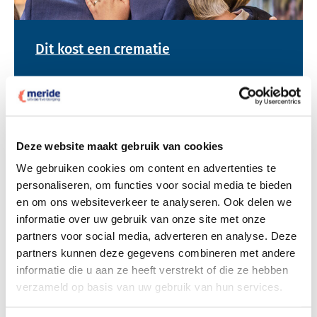
Dit kost een crematie
Bekijk tarieven voor begrafenis
Deze website maakt gebruik van cookies
We gebruiken cookies om content en advertenties te
personaliseren, om functies voor social media te bieden
en om ons websiteverkeer te analyseren. Ook delen we
informatie over uw gebruik van onze site met onze
partners voor social media, adverteren en analyse. Deze
partners kunnen deze gegevens combineren met andere
Dit kost een begrafenis
informatie die u aan ze heeft verstrekt of die ze hebben
verzameld op basis van uw gebruik van hun services.
Een betere uitvaart ervaring voor een betere