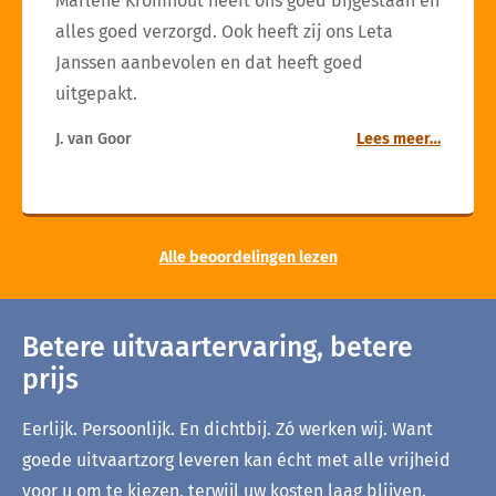
Marlène Kromhout heeft ons goed bijgestaan en
alles goed verzorgd. Ook heeft zij ons Leta
Janssen aanbevolen en dat heeft goed
uitgepakt.
J. van Goor
Lees meer…
Alle beoordelingen lezen
Betere uitvaartervaring, betere
prijs
Eerlijk. Persoonlijk. En dichtbij. Zó werken wij. Want
goede uitvaartzorg leveren kan écht met alle vrijheid
voor u om te kiezen, terwijl uw kosten laag blijven.