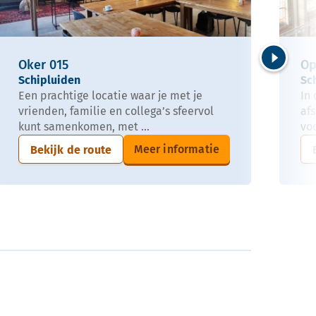
Oker 015
Op
Volgende
Schipluiden
Sc
Een prachtige locatie waar je met je
In 
vrienden, familie en collega’s sfeervol
af
kunt samenkomen, met ...
voo
Meer informatie
Bekijk de route