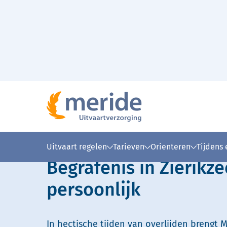
Naar hoofdinhoud
Lees voor
Uitleg woorden
Simpele
Uitvaart regelen
Tarieven
Orienteren
Tijdens
Begrafenis in Zierikz
persoonlijk
In hectische tijden van overlijden brengt M