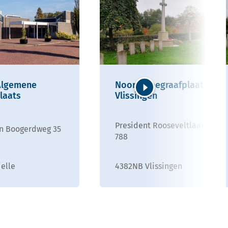
Algemene
Noorderbegraafplaats
laats
Vlissingen
Volgende
President Rooseveltlaan
en Boogerdweg 35
788
ielle
4382NB Vlissingen