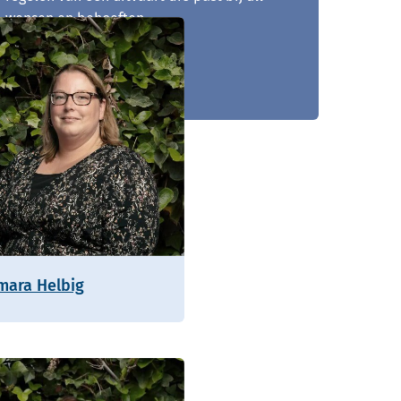
wensen en behoeften.
0111 - 783 007
mara Helbig