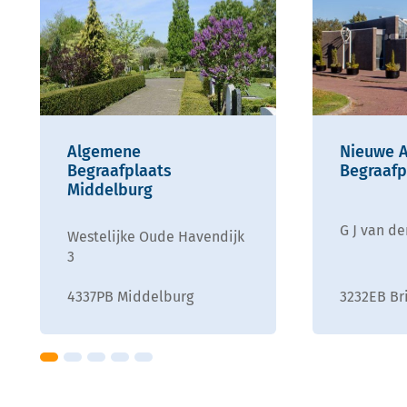
Algemene
Nieuwe 
Begraafplaats
Begraafp
Middelburg
G J van d
Westelijke Oude Havendijk
3
3232EB Br
4337PB Middelburg