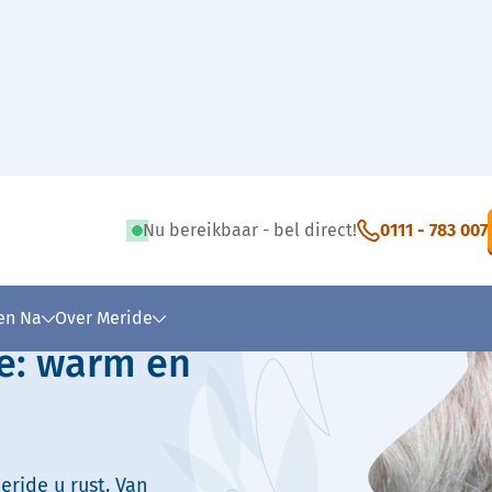
Nu bereikbaar - bel direct!
0111 - 783 007
 tekst
 en Na
Over Meride
ee: warm en
eride u rust. Van