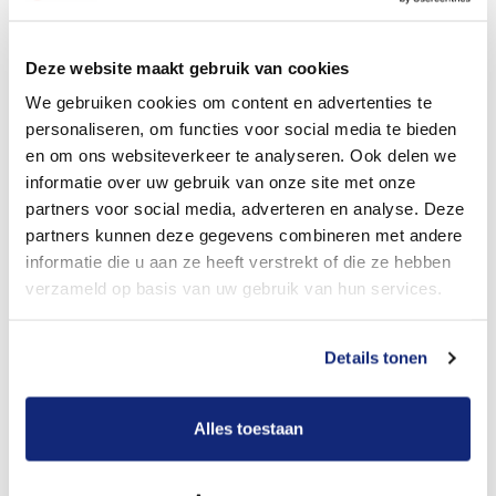
Dit kost een begrafenis
Deze website maakt gebruik van cookies
We gebruiken cookies om content en advertenties te
personaliseren, om functies voor social media te bieden
Bekijk tarieven voor crematie
en om ons websiteverkeer te analyseren. Ook delen we
informatie over uw gebruik van onze site met onze
partners voor social media, adverteren en analyse. Deze
partners kunnen deze gegevens combineren met andere
informatie die u aan ze heeft verstrekt of die ze hebben
verzameld op basis van uw gebruik van hun services.
Details tonen
Dit kost een crematie
Alles toestaan
Een betere uitvaart ervaring voor een betere
prijs