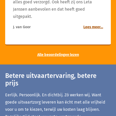
alles goed verzorgd. Ook heeft zij ons Leta
Janssen aanbevolen en dat heeft goed
uitgepakt.
J. van Goor
Lees meer…
Alle beoordelingen lezen
Betere uitvaartervaring, betere
prijs
Eerlijk. Persoonlijk. En dichtbij. Zó werken wij. Want
goede uitvaartzorg leveren kan écht met alle vrijheid
voor u om te kiezen, terwijl uw kosten laag blijven.