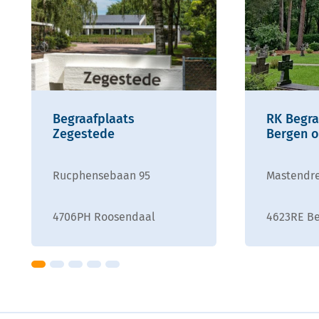
Begraafplaats
RK Begra
Zegestede
Bergen 
Rucphensebaan 95
Mastendre
4706PH Roosendaal
4623RE B