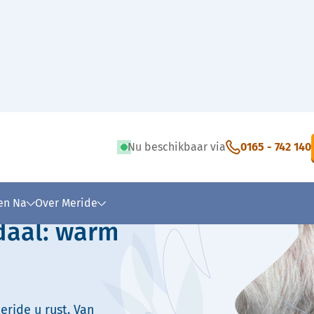
Nu beschikbaar via
0165 - 742 140
 tekst
 en Na
Over Meride
daal: warm
eride u rust. Van