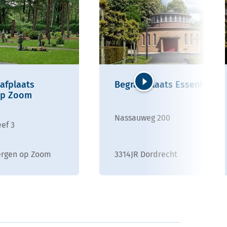
afplaats
Begraafplaats Essenhof
op Zoom
Volgende
Nassauweg 200
ef 3
ergen op Zoom
3314JR Dordrecht