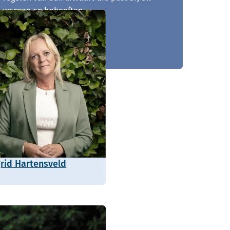
wensen en behoeften.
0165 - 742 140
grid Hartensveld