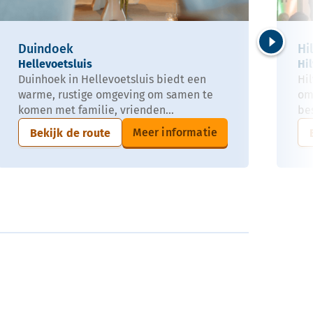
Duindoek
Hi
Volgende
Hellevoetsluis
Hi
Duinhoek in Hellevoetsluis biedt een
Hil
warme, rustige omgeving om samen te
om
komen met familie, vrienden...
be
Meer informatie
Bekijk de route