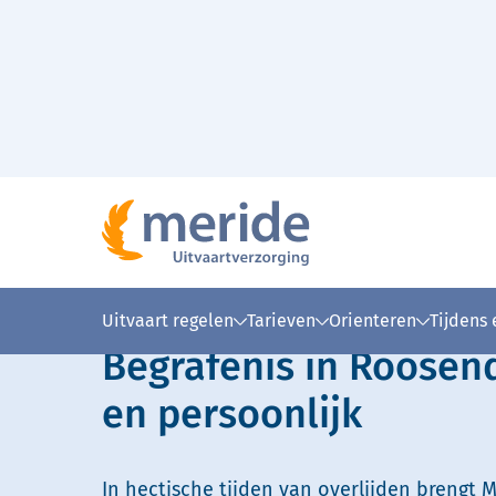
Naar hoofdinhoud
Lees voor
Uitleg woorden
Simpele
Uitvaart regelen
Tarieven
Orienteren
Tijdens
Begrafenis in Roosen
en persoonlijk
In hectische tijden van overlijden brengt M