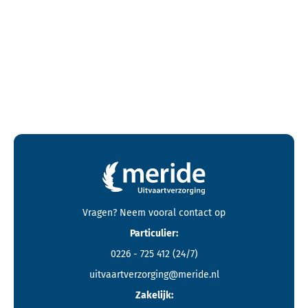
Contactgegevens en footer menu van Meride
Vragen? Neem vooral
contact
op
Particulier:
0226 - 725 412
(24/7)
uitvaartverzorging@meride.nl
Zakelijk: