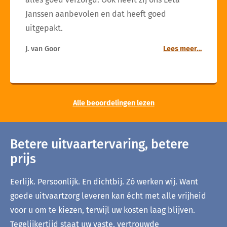
Janssen aanbevolen en dat heeft goed
uitgepakt.
J. van Goor
Lees meer…
Alle beoordelingen lezen
Betere uitvaartervaring, betere
prijs
Eerlijk. Persoonlijk. En dichtbij. Zó werken wij. Want
goede uitvaartzorg leveren kan écht met alle vrijheid
voor u om te kiezen, terwijl uw kosten laag blijven.
Tegelijkertijd staat uw vaste, vertrouwde