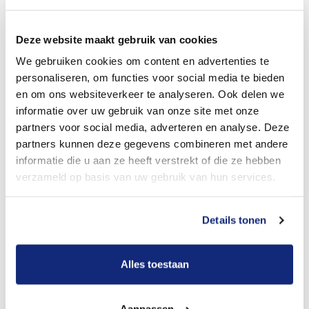
Dit kost een begrafenis
Deze website maakt gebruik van cookies
We gebruiken cookies om content en advertenties te
Bekijk tarieven voor crematie
personaliseren, om functies voor social media te bieden
en om ons websiteverkeer te analyseren. Ook delen we
informatie over uw gebruik van onze site met onze
partners voor social media, adverteren en analyse. Deze
partners kunnen deze gegevens combineren met andere
informatie die u aan ze heeft verstrekt of die ze hebben
verzameld op basis van uw gebruik van hun services.
Details tonen
Dit kost een crematie
Alles toestaan
Een betere uitvaart ervaring voor een betere
prijs