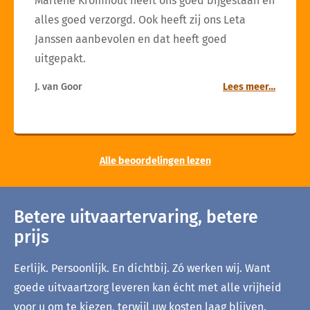
Marlène Kromhout heeft ons goed bijgestaan en
alles goed verzorgd. Ook heeft zij ons Leta
Janssen aanbevolen en dat heeft goed
uitgepakt.
J. van Goor
Lees meer…
Alle beoordelingen lezen
Betere uitvaartervaring, betere
prijs
Eerlijk. Persoonlijk. En dichtbij. Zó werken wij. Want
goede uitvaartzorg leveren kan écht met alle vrijheid
voor u om te kiezen, terwijl uw kosten laag blijven.