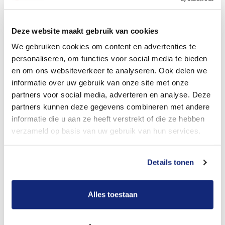
Dit kost een begrafenis
Deze website maakt gebruik van cookies
We gebruiken cookies om content en advertenties te
personaliseren, om functies voor social media te bieden
Bekijk tarieven voor crematie
en om ons websiteverkeer te analyseren. Ook delen we
informatie over uw gebruik van onze site met onze
partners voor social media, adverteren en analyse. Deze
partners kunnen deze gegevens combineren met andere
informatie die u aan ze heeft verstrekt of die ze hebben
verzameld op basis van uw gebruik van hun services.
Details tonen
Dit kost een crematie
Alles toestaan
Een betere uitvaart ervaring voor een betere
prijs