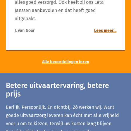
alles goed verzorgd. Ook heeft zij ons Leta
Janssen aanbevolen en dat heeft goed
uitgepakt.
J. van Goor
Lees meer…
Alle beoordelingen lezen
Betere uitvaartervaring, betere
prijs
Eerlijk. Persoonlijk. En dichtbij. Zó werken wij. Want
goede uitvaartzorg leveren kan écht met alle vrijheid
voor u om te kiezen, terwijl uw kosten laag blijven.