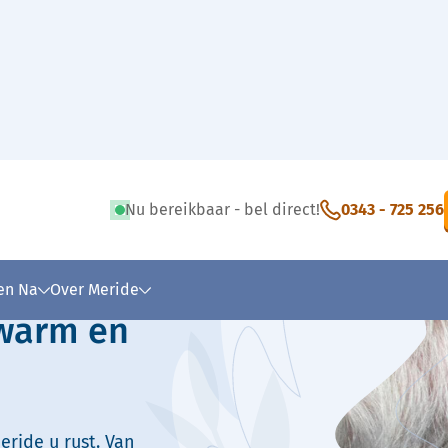
Nu bereikbaar - bel direct!
0343 - 725 256
 tekst
 en Na
Over Meride
 warm en
eride u rust. Van