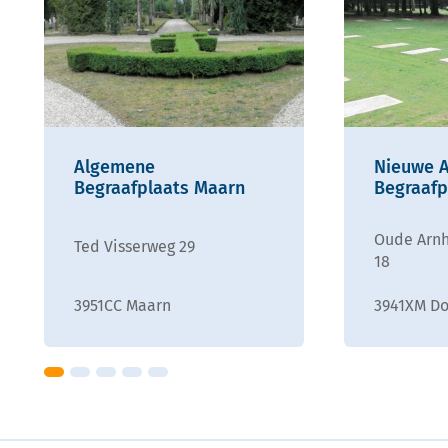
Algemene
Nieuwe 
Begraafplaats Maarn
Begraafp
Oude Arn
Ted Visserweg 29
18
3951CC Maarn
3941XM D