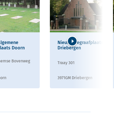
Algemene
Nieuwe Begraafplaats
laats Doorn
Driebergen
Volgende
hemse Bovenweg
Traay 301
3971GM Driebergen
oorn