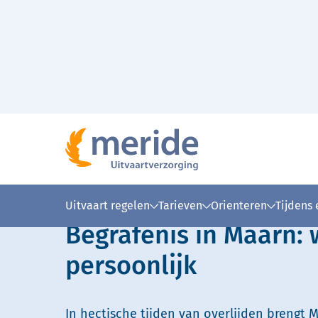
Naar hoofdinhoud
Lees voor
Uitleg woorden
Simpele
Uitvaart regelen
Tarieven
Orienteren
Tijdens
Begrafenis in Maarn:
persoonlijk
In hectische tijden van overlijden brengt M