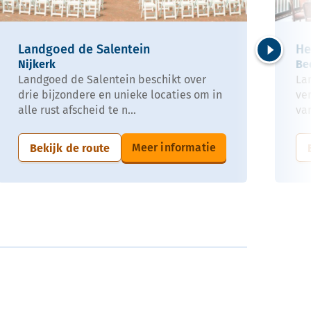
Landgoed de Salentein
He
Nijkerk
Be
Volgende
Landgoed de Salentein beschikt over
La
drie bijzondere en unieke locaties om in
ve
alle rust afscheid te n...
van
Meer informatie
Bekijk de route