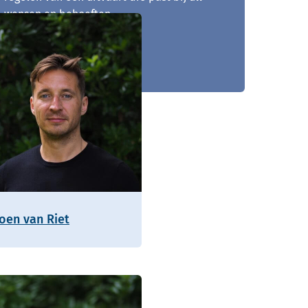
wensen en behoeften.
0343 - 725 256
roen van Riet