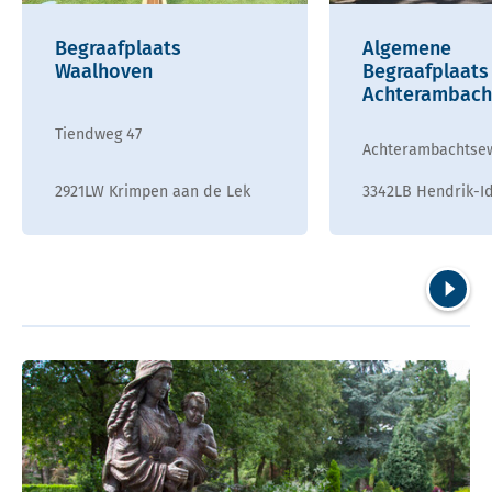
Begraafplaats
Algemene
Waalhoven
Begraafplaats
Achterambach
Tiendweg 47
Achterambachtse
2921LW Krimpen aan de Lek
3342LB Hendrik-I
Volgend