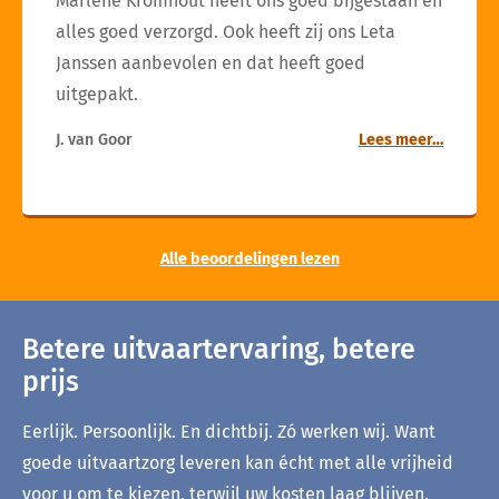
Marlène Kromhout heeft ons goed bijgestaan en
alles goed verzorgd. Ook heeft zij ons Leta
Janssen aanbevolen en dat heeft goed
uitgepakt.
J. van Goor
Lees meer…
Alle beoordelingen lezen
Betere uitvaartervaring, betere
prijs
Eerlijk. Persoonlijk. En dichtbij. Zó werken wij. Want
goede uitvaartzorg leveren kan écht met alle vrijheid
voor u om te kiezen, terwijl uw kosten laag blijven.