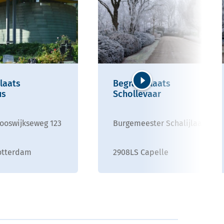
laats
Begraafplaats
us
Schollevaar
Volgende
ooswijkseweg 123
Burgemeester Schalijlaan 2
otterdam
2908LS Capelle