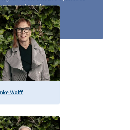
wensen en behoeften.
010 - 268 05 85
enke Wolff