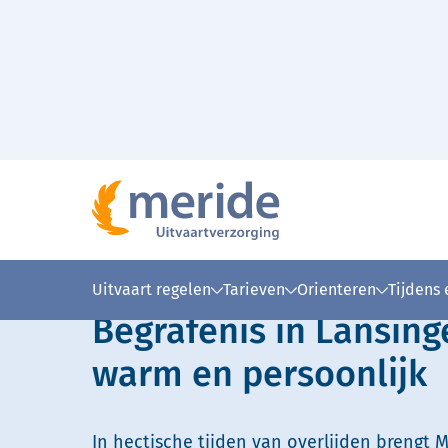
Naar hoofdinhoud
Lees voor
Uitleg woorden
Simpele
Uitvaart regelen
Tarieven
Orienteren
Tijdens
Begrafenis in Lansing
warm en persoonlijk
In hectische tijden van overlijden brengt M