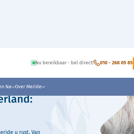
Nu bereikbaar - bel direct!
010 - 268 05 85
 tekst
 en Na
Over Meride
erland:
eride u rust. Van