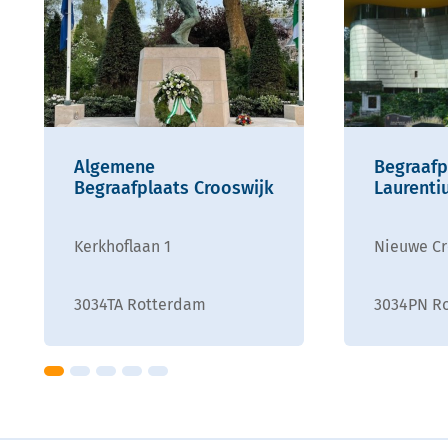
Algemene
Begraafp
Begraafplaats Crooswijk
Laurenti
Kerkhoflaan 1
Nieuwe Cr
3034TA Rotterdam
3034PN R