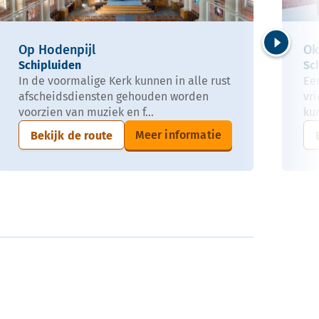
Op Hodenpijl
Ok
Volgende
Schipluiden
Sc
In de voormalige Kerk kunnen in alle rust
Een
afscheidsdiensten gehouden worden
vri
voorzien van muziek en f...
ku
Meer informatie
Bekijk de route