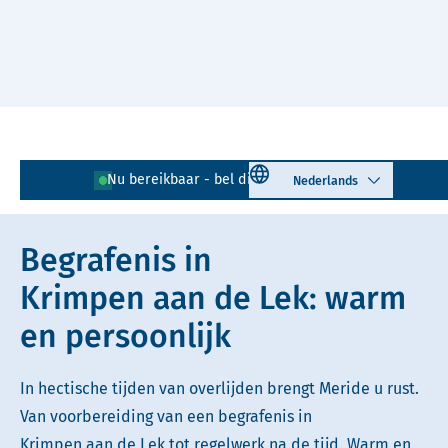
Naar hoofdinhoud
Lees voor
Uitleg woorden
Select language
Nu bereikbaar - bel direct!
0180 - 743 417
Simpele tekst
Begrafenis in
Krimpen aan de Lek: warm
en persoonlijk
In hectische tijden van overlijden brengt Meride u rust.
Van voorbereiding van een begrafenis in
Krimpen aan de Lek tot regelwerk na de tijd. Warm en