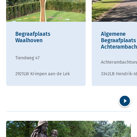
Begraafplaats
Algemene
Waalhoven
Begraafplaats
Achterambach
Tiendweg 47
Achterambachtse
2921LW Krimpen aan de Lek
3342LB Hendrik-I
Volgend