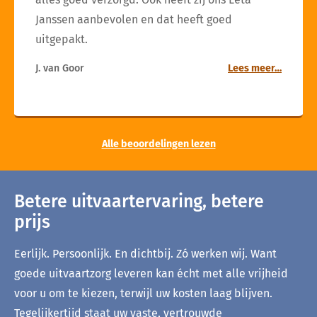
Janssen aanbevolen en dat heeft goed
uitgepakt.
J. van Goor
Lees meer…
Alle beoordelingen lezen
Betere uitvaartervaring, betere
prijs
Eerlijk. Persoonlijk. En dichtbij. Zó werken wij. Want
goede uitvaartzorg leveren kan écht met alle vrijheid
voor u om te kiezen, terwijl uw kosten laag blijven.
Tegelijkertijd staat uw vaste, vertrouwde