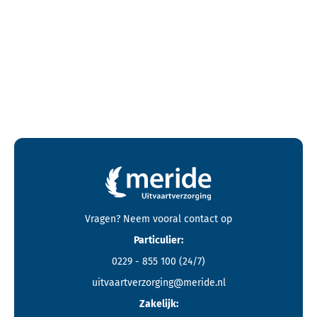
Contactgegevens en footer menu van Meride
Vragen? Neem vooral
contact
op
Particulier:
0229 - 855 100
(24/7)
uitvaartverzorging@meride.nl
Zakelijk: