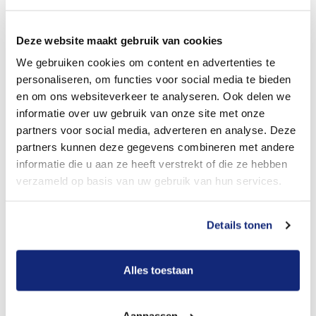
Dit kost een begrafenis
Deze website maakt gebruik van cookies
We gebruiken cookies om content en advertenties te
Bekijk tarieven voor crematie
personaliseren, om functies voor social media te bieden
en om ons websiteverkeer te analyseren. Ook delen we
informatie over uw gebruik van onze site met onze
partners voor social media, adverteren en analyse. Deze
partners kunnen deze gegevens combineren met andere
informatie die u aan ze heeft verstrekt of die ze hebben
verzameld op basis van uw gebruik van hun services.
Details tonen
Dit kost een crematie
Alles toestaan
Een betere uitvaart ervaring voor een betere
prijs