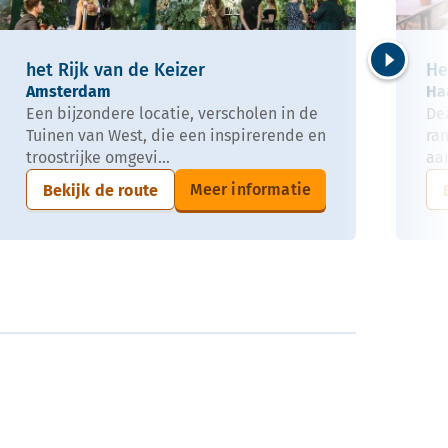
het Rijk van de Keizer
He
Volgende
Amsterdam
Ha
Een bijzondere locatie, verscholen in de
De
Tuinen van West, die een inspirerende en
ra
troostrijke omgevi...
aan
Meer informatie
Bekijk de route