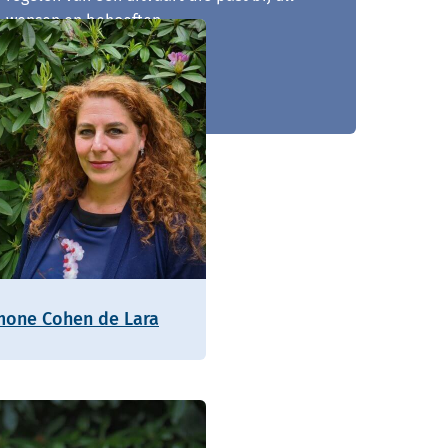
wensen en behoeften.
0227 - 604 184
mone Cohen de Lara