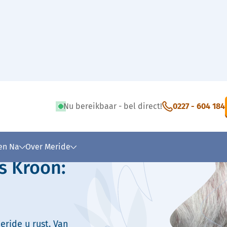
Nu bereikbaar - bel direct!
0227 - 604 184
 tekst
 en Na
Over Meride
s Kroon:
eride u rust. Van