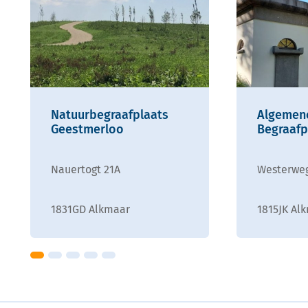
Natuurbegraafplaats
Algemen
Geestmerloo
Begraafp
Nauertogt 21A
Westerwe
1831GD Alkmaar
1815JK Al