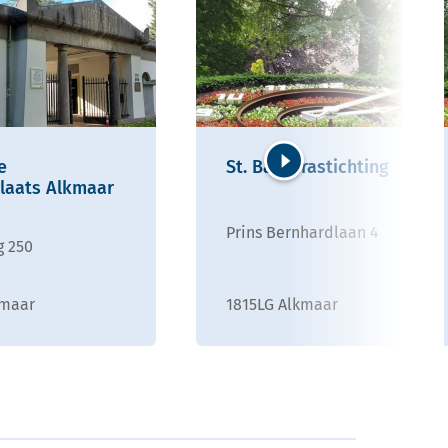
e
St. Barbarastichting
laats Alkmaar
Volgende
Prins Bernhardlaan 4
g 250
kmaar
1815LG Alkmaar