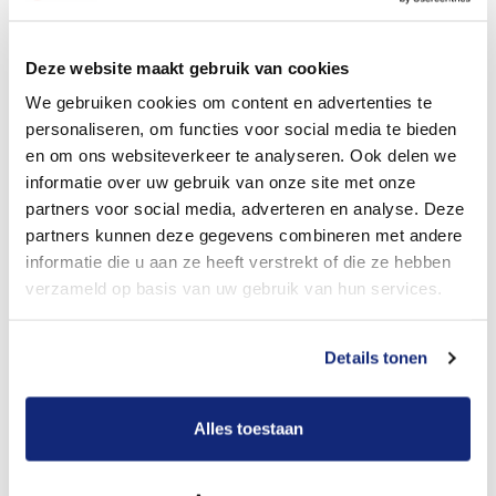
Dit kost een begrafenis
Deze website maakt gebruik van cookies
We gebruiken cookies om content en advertenties te
personaliseren, om functies voor social media te bieden
Bekijk tarieven voor crematie
en om ons websiteverkeer te analyseren. Ook delen we
informatie over uw gebruik van onze site met onze
partners voor social media, adverteren en analyse. Deze
partners kunnen deze gegevens combineren met andere
informatie die u aan ze heeft verstrekt of die ze hebben
verzameld op basis van uw gebruik van hun services.
Details tonen
Dit kost een crematie
Alles toestaan
Een betere uitvaart ervaring voor een betere
prijs