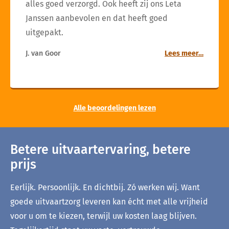
alles goed verzorgd. Ook heeft zij ons Leta
Janssen aanbevolen en dat heeft goed
uitgepakt.
J. van Goor
Lees meer…
Alle beoordelingen lezen
Betere uitvaartervaring, betere
prijs
Eerlijk. Persoonlijk. En dichtbij. Zó werken wij. Want
goede uitvaartzorg leveren kan écht met alle vrijheid
voor u om te kiezen, terwijl uw kosten laag blijven.