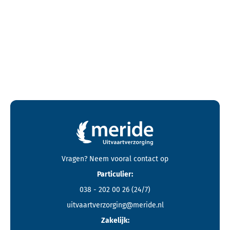
Contactgegevens en footer menu van Meride
Vragen? Neem vooral
contact
op
Particulier:
038 - 202 00 26
(24/7)
uitvaartverzorging@meride.nl
Zakelijk: