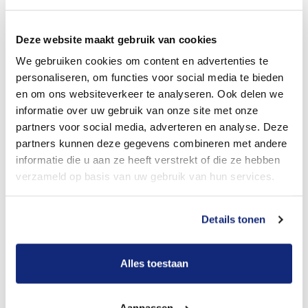
Dit kost een begrafenis
Deze website maakt gebruik van cookies
We gebruiken cookies om content en advertenties te
Bekijk tarieven voor crematie
personaliseren, om functies voor social media te bieden
en om ons websiteverkeer te analyseren. Ook delen we
informatie over uw gebruik van onze site met onze
partners voor social media, adverteren en analyse. Deze
partners kunnen deze gegevens combineren met andere
informatie die u aan ze heeft verstrekt of die ze hebben
verzameld op basis van uw gebruik van hun services.
Details tonen
Dit kost een crematie
Alles toestaan
Een betere uitvaart ervaring voor een betere
prijs