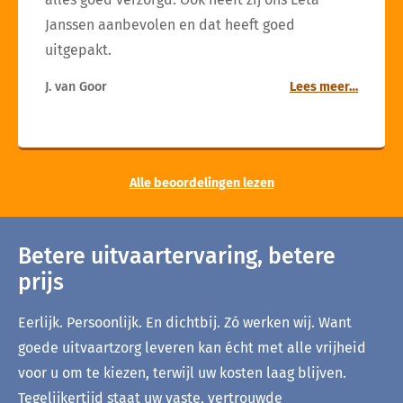
Janssen aanbevolen en dat heeft goed
uitgepakt.
J. van Goor
Lees meer…
Alle beoordelingen lezen
Betere uitvaartervaring, betere
prijs
Eerlijk. Persoonlijk. En dichtbij. Zó werken wij. Want
goede uitvaartzorg leveren kan écht met alle vrijheid
voor u om te kiezen, terwijl uw kosten laag blijven.
Tegelijkertijd staat uw vaste, vertrouwde