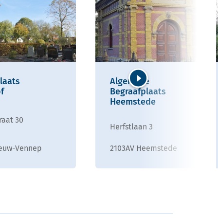
laats
Algemene
f
Begraafplaats
Volgende
Heemstede
raat 30
Herfstlaan 3
ieuw-Vennep
2103AV Heemstede