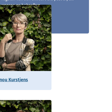
wensen en behoeften.
023 - 205 03 20
nou Kurstjens