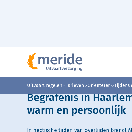
Naar hoofdinhoud
Lees voor
Uitleg woorden
Simpele
Uitvaart regelen
Tarieven
Orienteren
Tijdens
Begrafenis in Haarl
warm en persoonlijk
In hectische tijden van overlijden brengt M