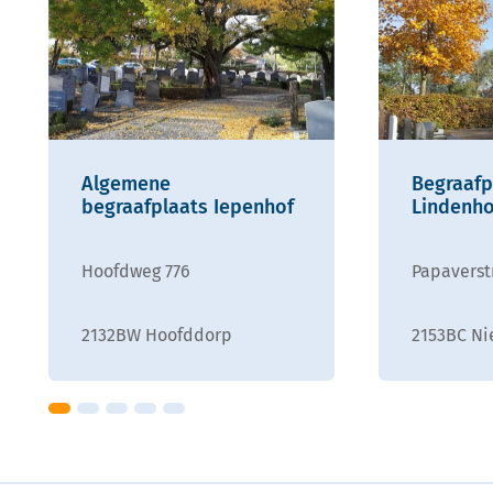
Algemene
Begraafp
begraafplaats Iepenhof
Lindenho
Hoofdweg 776
Papaverst
2132BW Hoofddorp
2153BC N