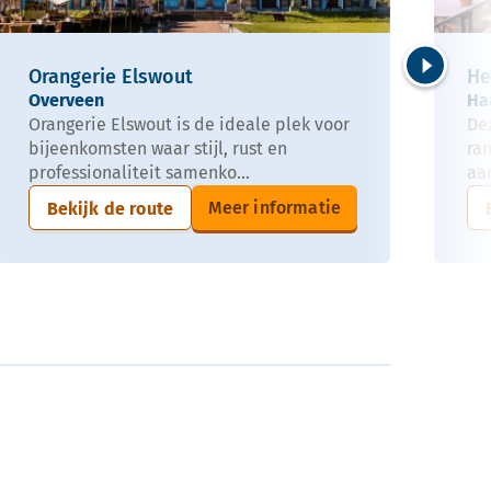
Orangerie Elswout
He
Volgende
Overveen
Ha
Orangerie Elswout is de ideale plek voor
De
bijeenkomsten waar stijl, rust en
ra
professionaliteit samenko...
aan
Meer informatie
Bekijk de route