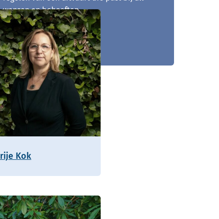
wensen en behoeften.
0228 - 768 027
rije Kok