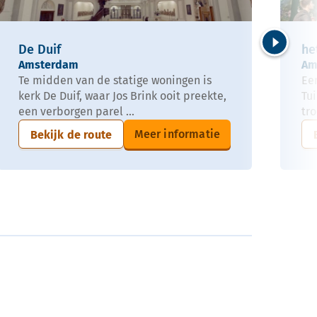
De Duif
he
Volgende
Amsterdam
Am
Te midden van de statige woningen is
Een
kerk De Duif, waar Jos Brink ooit preekte,
Tu
een verborgen parel ...
tro
Meer informatie
Bekijk de route