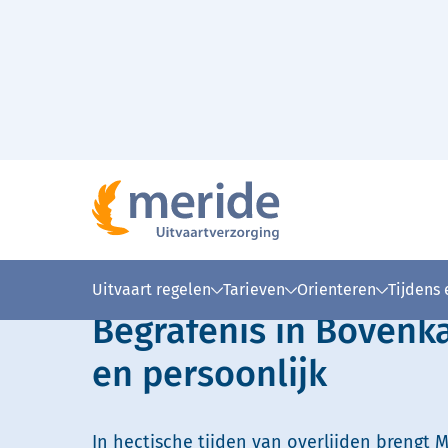
Naar hoofdinhoud
Lees voor
Uitleg woorden
Simpele
Uitvaart regelen
Tarieven
Orienteren
Tijdens
Begrafenis in Bovenk
en persoonlijk
In hectische tijden van overlijden brengt M