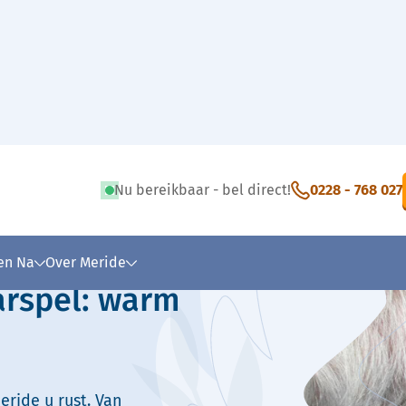
Nu bereikbaar - bel direct!
0228 - 768 027
 tekst
 en Na
Over Meride
arspel: warm
eride u rust. Van