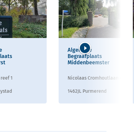
e
Algemene
laats
Begraafplaats
Volgende
st
Middenbeemster
reef 1
Nicolaas Cromhoutlaan 4
lystad
1462JL Purmerend