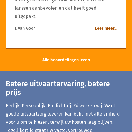
Janssen aanbevolen en dat heeft goed
uitgepakt.
J. van Goor
Lees meer…
Alle beoordelingen lezen
Betere uitvaartervaring, betere
prijs
Eerlijk. Persoonlijk. En dichtbij. Zó werken wij. Want
goede uitvaartzorg leveren kan écht met alle vrijheid
voor u om te kiezen, terwijl uw kosten laag blijven.
Tegelijkertijd staat uw vaste, vertrouwde