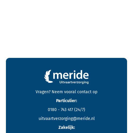
Contactgegevens en footer menu van Meride
Vragen? Neem vooral
contact
op
Particulier:
0180 - 743 417
(24/7)
uitvaartverzorging@meride.nl
Zakelijk: