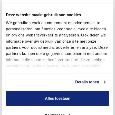
Dit kost een begrafenis
Deze website maakt gebruik van cookies
We gebruiken cookies om content en advertenties te
Bekijk tarieven voor crematie
personaliseren, om functies voor social media te bieden
en om ons websiteverkeer te analyseren. Ook delen we
informatie over uw gebruik van onze site met onze
partners voor social media, adverteren en analyse. Deze
partners kunnen deze gegevens combineren met andere
informatie die u aan ze heeft verstrekt of die ze hebben
verzameld op basis van uw gebruik van hun services.
Details tonen
Dit kost een crematie
Alles toestaan
Een betere uitvaart ervaring voor een betere
prijs