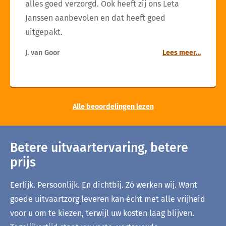
alles goed verzorgd. Ook heeft zij ons Leta
Janssen aanbevolen en dat heeft goed
uitgepakt.
J. van Goor
Lees meer…
Alle beoordelingen lezen
Betere uitvaartervaring, betere
prijs
Eerlijk. Persoonlijk. En dichtbij. Zó werken wij. Want
goede uitvaartzorg leveren kan écht met alle vrijheid
voor u om te kiezen, terwijl uw kosten laag blijven.