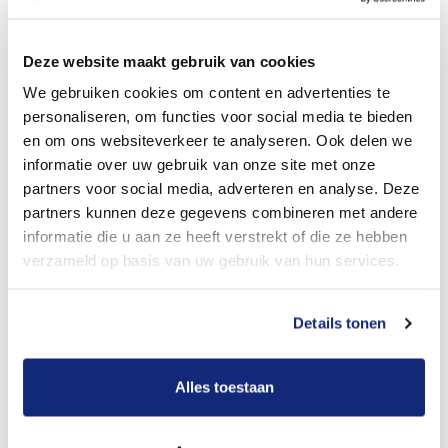
Dit kost een begrafenis
Deze website maakt gebruik van cookies
We gebruiken cookies om content en advertenties te
personaliseren, om functies voor social media te bieden
Bekijk tarieven voor crematie
en om ons websiteverkeer te analyseren. Ook delen we
informatie over uw gebruik van onze site met onze
partners voor social media, adverteren en analyse. Deze
partners kunnen deze gegevens combineren met andere
informatie die u aan ze heeft verstrekt of die ze hebben
verzameld op basis van uw gebruik van hun services.
Details tonen
Dit kost een crematie
Alles toestaan
Een betere uitvaart ervaring voor een betere
prijs